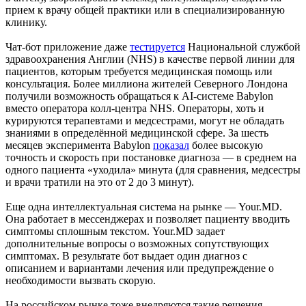
прием к врачу общей практики или в специализированную
клинику.
Чат-бот приложение даже
тестируется
Национальной службой
здравоохранения Англии (NHS) в качестве первой линии для
пациентов, которым требуется медицинская помощь или
консультация. Более миллиона жителей Северного Лондона
получили возможность обращаться к AI-системе Babylon
вместо оператора колл-центра NHS. Операторы, хоть и
курируются терапевтами и медсестрами, могут не обладать
знаниями в определённой медицинской сфере. За шесть
месяцев эксперимента Babylon
показал
более высокую
точность и скорость при постановке диагноза — в среднем на
одного пациента «уходила» минута (для сравнения, медсестры
и врачи тратили на это от 2 до 3 минут).
Еще одна интеллектуальная система на рынке — Your.MD.
Она работает в мессенджерах и позволяет пациенту вводить
симптомы сплошным текстом. Your.MD задает
дополнительные вопросы о возможных сопутствующих
симптомах. В результате бот выдает один диагноз с
описанием и вариантами лечения или предупреждение о
необходимости вызвать скорую.
На российском рынке тоже внедряются такие решения —