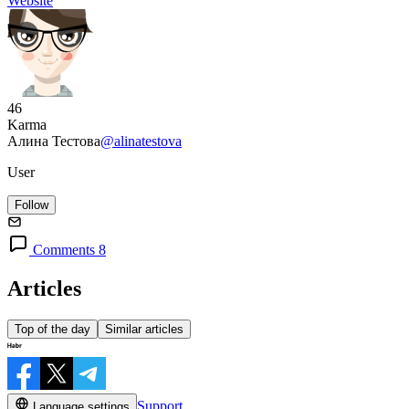
Website
46
Karma
Алина Тестова
@alinatestova
User
Follow
Comments 8
Articles
Top of the day
Similar articles
Support
Language settings