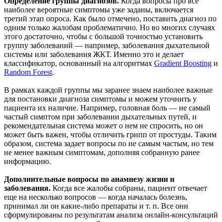
Определение группы диагнозов.
Когда вопросы про все
наиболее вероятные симптомы уже заданы, включается
третий этап опроса. Как было отмечено, поставить диагноз по
одним только жалобам проблематично. Но во многих случаях
этого достаточно, чтобы с большой точностью установить
группу заболеваний — например, заболевания дыхательной
системы или заболевания ЖКТ. Именно это и делает
классификатор, основанный на алгоритмах
Gradient Boosting
и
Random Forest
.
В рамках каждой группы мы заранее знаем наиболее важные
для постановки диагноза симптомы и можем уточнить у
пациента их наличие. Например, головная боль — не самый
частый симптом при заболевании дыхательных путей, и
рекомендательная система может о нем не спросить, но он
может быть важен, чтобы отличить грипп от простуды. Таким
образом, система задает вопросы по не самым частым, но тем
не менее важным симптомам, дополняя собранную ранее
информацию.
Дополнительные вопросы по анамнезу жизни и
заболевания.
Когда все жалобы собраны, пациент отвечает
еще на несколько вопросов — когда началась болезнь,
принимал ли он какие-либо препараты и т. п. Все они
сформулированы по результатам анализа онлайн-консультаций