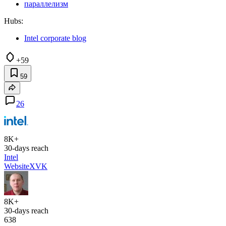
параллелизм
Hubs:
Intel corporate blog
+59
59
26
8K+
30-days reach
Intel
Website
X
VK
8K+
30-days reach
638