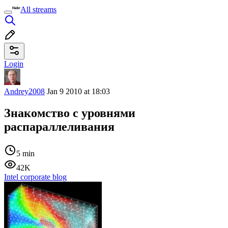
All streams
Login
Andrey2008
Jan 9 2010 at 18:03
Знакомство с уровнями
распараллеливания
5 min
42K
Intel corporate blog