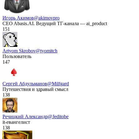
Игорь Акимов
@akimovpro
CEO Abasis.AI. Ведущий ТГ-канала — ai_product
151
Artyom Skrobov
@tyomitch
Пользователь
147
Сергей Абдульманов
@Milfgard
Путешествия и здравый смысл
138
Речицкий Александр
@Jeditobe
it-евангелист
138