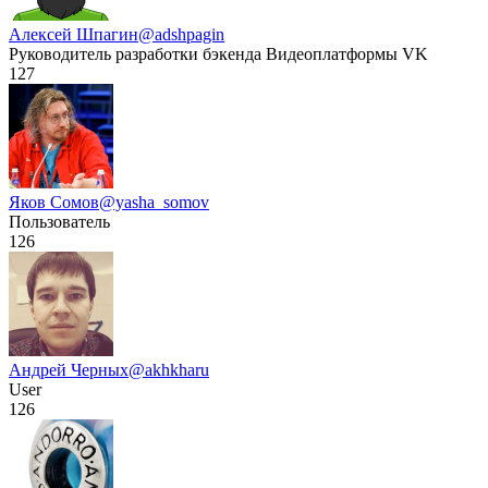
Алексей Шпагин
@adshpagin
Руководитель разработки бэкенда Видеоплатформы VK
127
Яков Сомов
@yasha_somov
Пользователь
126
Андрей Черных
@akhkharu
User
126