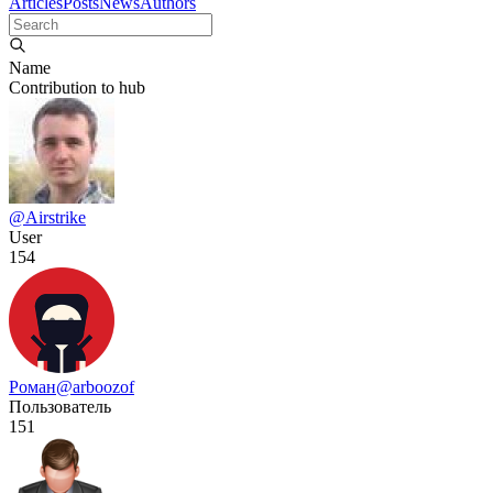
Articles
Posts
News
Authors
Name
Contribution to hub
@Airstrike
User
154
Роман
@arboozof
Пользователь
151