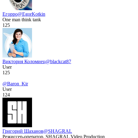
Егорро
@EgorKotkin
One man think tank
125
Виктория Коломиец
@blackcat87
User
125
@Baron_Kir
User
124
Григорий Шаханов
@SHAGRAL
Режиссер-оператор, SHAGRAL Video Production