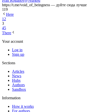
Ivan Roganov
@Nurked
https://t.me/void_of_beingness — дуйте сюда лучше
119
Here
1
2
3
4
5
There
Your account
Log in
Sign up
Sections
Articles
News
Hubs
Authors
Sandbox
Information
How it works
For authors