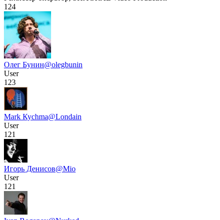
124
Олег Бунин
@olegbunin
User
123
Маrk Кусhmа
@Londain
User
121
Игорь Денисов
@Mio
User
121