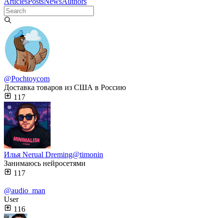
Articles
Posts
News
Authors
@Pochtoycom
Доставка товаров из США в Россию
117
Илья Nerual Dreming
@timonin
Занимаюсь нейросетями
117
@audio_man
User
116