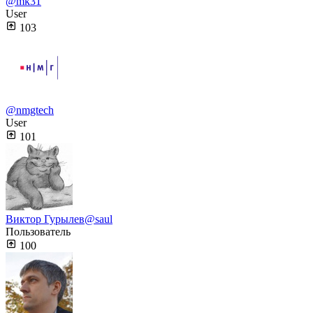
@mk31
User
103
@nmgtech
User
101
Виктор Гурылев
@saul
Пользователь
100