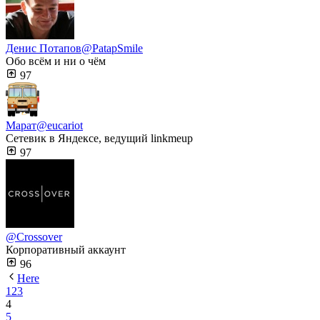
Денис Потапов
@PatapSmile
Обо всём и ни о чём
97
Марат
@eucariot
Сетевик в Яндексе, ведущий linkmeup
97
@Crossover
Корпоративный аккаунт
96
Here
1
2
3
4
5