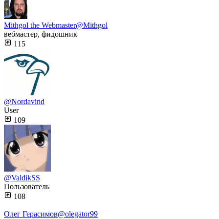
Mithgol the Webmaster
@Mithgol
вебмастер, фидошник
115
@Nordavind
User
109
@ValdikSS
Пользователь
108
Олег Герасимов
@olegator99