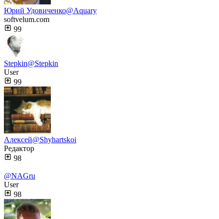
Юрий Удовиченко
@Aquary
softvelum.com
99
Stepkin
@Stepkin
User
99
Алексей
@Shyhartskoi
Редактор
98
@NAGru
User
98