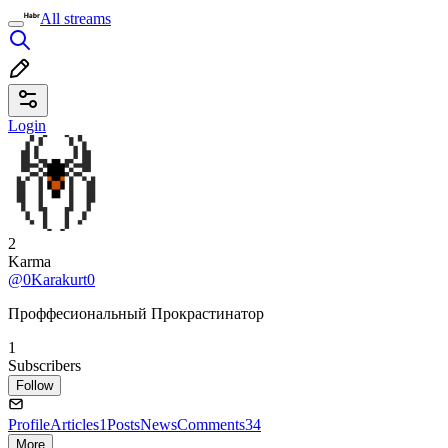
All streams
Login
2
Karma
@0Karakurt0
Проффесиональный Прокрастинатор
1
Subscribers
Follow
Profile
Articles
1
Posts
News
Comments
34
More