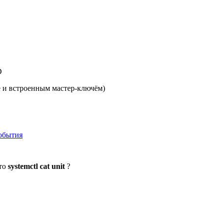
D
е и встроенным мастер-ключём)
события
то
systemctl cat unit
?