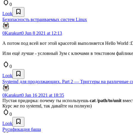
0
Look
Безопасность встраиваемых систем Linux
0Karakurt0
Jun 8 2021 at 12:13
А потом под всей вот этой красотой выполняется Hello World :
Или ещё лучше - условный Зум с ключами в текстовом файлик
0
Look
Systemd для продолжающих. Part 2 — Триггеры на различные 
0Karakurt0
Jan 16 2021 at 18:35
Пустая придирка: почему ты используешь
cat /path/to/unit
вмес
Курс же по systemd, так давайте на полную)
0
Look
Русификация баша