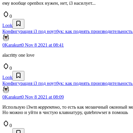
ему вообще openbox нужен, нет, i3 насилует...
0
Look
Конфигурация i3 под ноутбук: как поднять производительность
0Karakurt0
Nov 8 2021 at 08:41
alacritty one love
0
Look
Конфигурация i3 под ноутбук: как поднять производительность
0Karakurt0
Nov 8 2021 at 08:09
Использую i3wm
корректно
, то есть как мозаичный оконный м
Но можно и уйти в чистую клавиатуру, qutebrowser в помошь
0