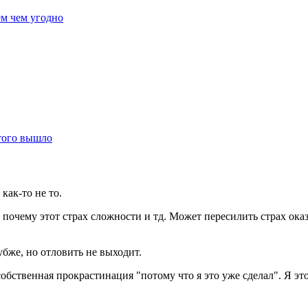
ем чем угодно
этого вышло
как-то не то.
 почему этот страх сложности и тд. Может пересилить страх оказ
убже, но отловить не выходит.
твенная прокрастинация "потому что я это уже сделал". Я это 