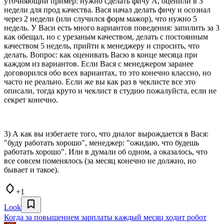
уточняющий пример: нужно сделать фичу А, оценили в 3
недели для прод качества. Вася начал делать фичу и осознал
через 2 недели (или случился форм мажор), что нужно 5
недель. У Васи есть много вариантов поведения: запилить за 3
как обещал, но с урезаным качеством, делать с постоянным
качеством 5 недель, прийти к менеджеру и спросить, что
делать. Вопрос: как оценивать Васю в конце месяца при
каждом из вариантов. Если Вася с менеджером заранее
договорился обо всех вариантах, то это конечно классно, но
часто не реально. Если же вы как раз в чеклисте все это
описали, тогда круто и чеклист в студию пожалуйста, если не
секрет конечно.
3) А как вы избегаете того, что диалог вырождается в Вася:
"буду работать хорошо", менеджер: "ожидаю, что будешь
работать хорошо". Или в думали об одном, а оказалось, что
все совсем поменялось (за месяц конечно не должно, но
бывает и такое).
+1
Look
Когда за повышением зарплаты каждый месяц ходит робот