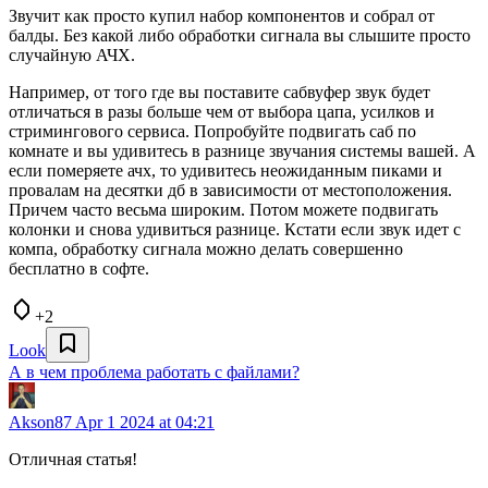
Звучит как просто купил набор компонентов и собрал от
балды. Без какой либо обработки сигнала вы слышите просто
случайную АЧХ.
Например, от того где вы поставите сабвуфер звук будет
отличаться в разы больше чем от выбора цапа, усилков и
стримингового сервиса. Попробуйте подвигать саб по
комнате и вы удивитесь в разнице звучания системы вашей. А
если померяете ачх, то удивитесь неожиданным пиками и
провалам на десятки дб в зависимости от местоположения.
Причем часто весьма широким. Потом можете подвигать
колонки и снова удивиться разнице. Кстати если звук идет с
компа, обработку сигнала можно делать совершенно
бесплатно в софте.
+2
Look
А в чем проблема работать с файлами?
Akson87
Apr 1 2024 at 04:21
Отличная статья!