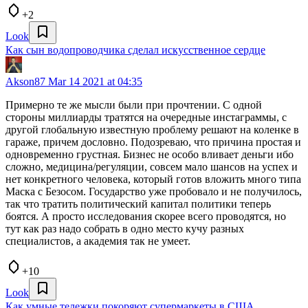
+2
Look
Как сын водопроводчика сделал искусственное сердце
Akson87
Mar 14 2021 at 04:35
Примерно те же мысли были при прочтении. С одной
стороны миллиарды тратятся на очередные инстаграммы, с
другой глобальную известную проблему решают на коленке в
гараже, причем дословно. Подозреваю, что причина простая и
одновременно грустная. Бизнес не особо вливает деньги ибо
сложно, медицина/регуляции, совсем мало шансов на успех и
нет конкретного человека, который готов вложить много типа
Маска с Безосом. Государство уже пробовало и не получилось,
так что тратить политический капитал политики теперь
боятся. А просто исследования скорее всего проводятся, но
тут как раз надо собрать в одно место кучу разных
специалистов, а академия так не умеет.
+10
Look
Как умные тележки покоряют супермаркеты в США