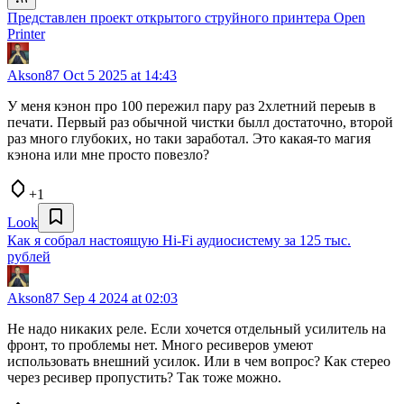
Представлен проект открытого струйного принтера Open
Printer
Akson87
Oct 5 2025 at 14:43
У меня кэнон про 100 пережил пару раз 2хлетний переыв в
печати. Первый раз обычной чистки былл достаточно, второй
раз много глубоких, но таки заработал. Это какая-то магия
кэнона или мне просто повезло?
+1
Look
Как я собрал настоящую Hi-Fi аудиосистему за 125 тыс.
рублей
Akson87
Sep 4 2024 at 02:03
Не надо никаких реле. Если хочется отдельный усилитель на
фронт, то проблемы нет. Много ресиверов умеют
использовать внешний усилок. Или в чем вопрос? Как стерео
через ресивер пропустить? Так тоже можно.