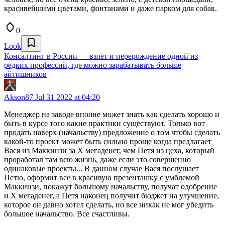
красивейшими цветами, фонтанами и даже парком для собак.
0
Look
Консалтинг в России — взлёт и перерождение одной из
редких профессий, где можно зарабатывать больше
айтишников
Akson87
Jul 31 2022 at 04:20
Менеджер на заводе вполне может знать как сделать хорошо и
быть в курсе того какие практики существуют. Только вот
продать наверх (начальству) предложение о том чтобы сделать
какой-то проект может быть сильно проще когда предлагает
Вася из Маккинзи за Х мегаденег, чем Петя из цеха, который
проработал там всю жизнь, даже если это совершенно
одинаковые проекты... В данном случае Вася послушает
Петю, оформит все в красивую презенташку с умблемой
Маккинзи, покажут большому начальству, получат одобрение
и Х мегаденег, а Петя наконец получит бюджет на улучшение,
которое он давно хотел сделать, но все никак не мог убедить
большое начальство. Все счастливы.