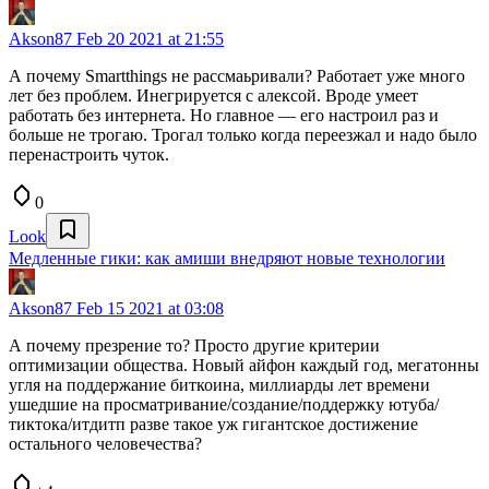
Akson87
Feb 20 2021 at 21:55
А почему Smartthings не рассмаьривали? Работает уже много
лет без проблем. Инегрируется с алексой. Вроде умеет
работать без интернета. Но главное — его настроил раз и
больше не трогаю. Трогал только когда переезжал и надо было
перенастроить чуток.
0
Look
Медленные гики: как амиши внедряют новые технологии
Akson87
Feb 15 2021 at 03:08
А почему презрение то? Просто другие критерии
оптимизации общества. Новый айфон каждый год, мегатонны
угля на поддержание биткоина, миллиарды лет времени
ушедшие на просматривание/создание/поддержку ютуба/
тиктока/итдитп разве такое уж гигантское достижение
остального человечества?