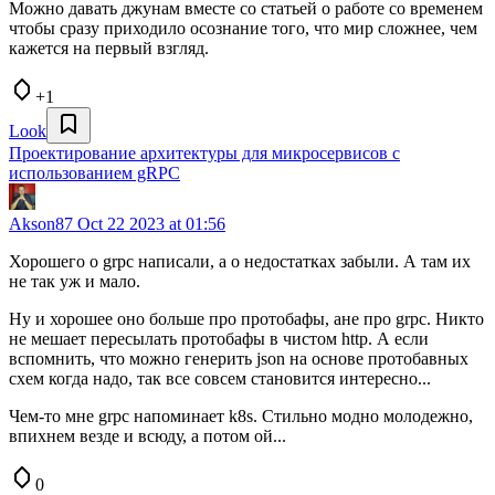
Можно давать джунам вместе со статьей о работе со временем
чтобы сразу приходило осознание того, что мир сложнее, чем
кажется на первый взгляд.
+1
Look
Проектирование архитектуры для микросервисов с
использованием gRPC
Akson87
Oct 22 2023 at 01:56
Хорошего о grpc написали, а о недостатках забыли. А там их
не так уж и мало.
Ну и хорошее оно больше про протобафы, ане про grpc. Никто
не мешает пересылать протобафы в чистом http. А если
вспомнить, что можно генерить json на основе протобавных
схем когда надо, так все совсем становится интересно...
Чем-то мне grpc напоминает k8s. Стильно модно молодежно,
впихнем везде и всюду, а потом ой...
0