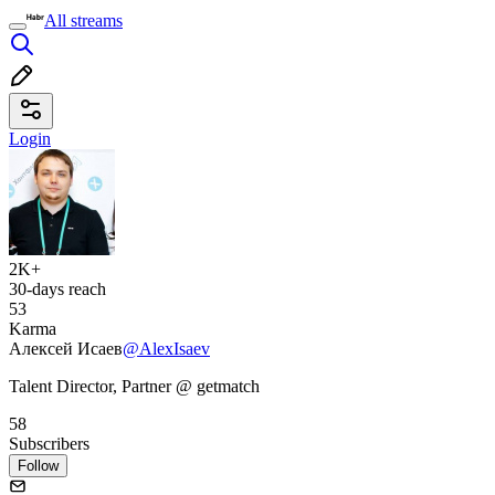
All streams
Login
2K+
30-days reach
53
Karma
Алексей Исаев
@AlexIsaev
Talent Director, Partner @ getmatch
58
Subscribers
Follow