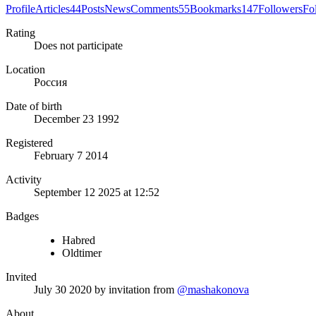
Profile
Articles
44
Posts
News
Comments
55
Bookmarks
147
Followers
Fo
Rating
Does not participate
Location
Россия
Date of birth
December 23 1992
Registered
February 7 2014
Activity
September 12 2025 at 12:52
Badges
Habred
Oldtimer
Invited
July 30 2020
by invitation from
@mashakonova
About