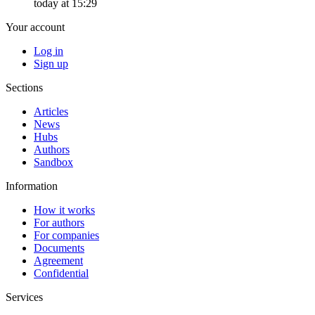
today at 15:29
Your account
Log in
Sign up
Sections
Articles
News
Hubs
Authors
Sandbox
Information
How it works
For authors
For companies
Documents
Agreement
Confidential
Services