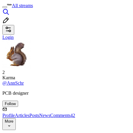
All streams
Login
2
Karma
@AnnSchr
PCB designer
Follow
Profile
Articles
Posts
News
Comments
42
More