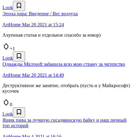
Look
Эпоха пара: Введение / Вес воздуха
ArtHome
Mar 20 2021 at 15:24
Ахуенная статья и отдельное спасибо за юмор)
+1
Look
Однажды Microsoft забанила всю мою страну за читерство
ArtHome
Mar 20 2021 at 14:49
Деструктивное же занятие, отобрать (пусть и у Майкрософт)
кусочек
0
Look
Ящик пива за лучшую сисадминскую байку и наш личный
топ историй
ArtHome
Mar 4 2021 at 16:16