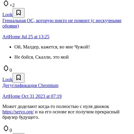
+2
Look
Гениальная ОС, которую никто не помнит (с нескучными
обоями)
ArtHome
Jul 25 at 13:25
Ой, Малдер, кажется, во мне Чужой!
Не бойся, Скалли, это мой
0
Look
Дегуглификация Chromium
ArtHome
Oct 31 2023 at 07:19
Может доделают когда-то полностью с нуля движок
https://servo.org/
и на его основе все получим прекрасный
браузер будущего.
0