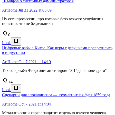
10 мифов о системных администраторах
ArtHome
Jul 31 2022 at 05:09
Ну есть профессии, про которые безо всякого углубления
понятно, что не бездельники
0
Look
Цифровые рабы в Китае. Как игры с девушками превратились
в индустрию
ArtHome
Oct 7 2021 at 14:19
Так со времён Фидо описан синдром "3,14ды в поле фром"
+4
Look
Сценарий для апокалипсиса — геомагнитная буря 1859 года
ArtHome
Oct 7 2021 at 14:04
Металлический каркас защитит отдельно взятого человека