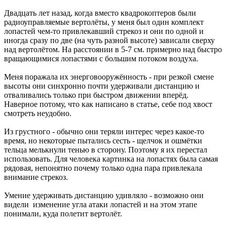
Двадцать лет назад, когда вместо квадрокоптеров были
радиоуправляемые вертолёты, у меня был один комплект
лопастей чем-то привлекавший стрекоз и они по одной и
иногда сразу по две (на чуть разной высоте) зависали сверху
над вертолётом. На расстоянии в 5-7 см. примерно над быстро
вращающимися лопастями с большим потоком воздуха.
Меня поражала их энерговооружённость - при резкой смене
высоты они синхронно почти удерживали дистанцию и
отваливались только при быстром движении вперёд.
Наверное потому, что как написано в статье, себе под хвост
смотреть неудобно.
Из грустного - обычно они теряли интерес через какое-то
время, но некоторые пытались сесть - щелчок и ошмётки
тельца мелькнули тенью в сторону. Поэтому я их перестал
использовать. Для человека картинка на лопастях была самая
рядовая, непонятно почему только одна пара привлекала
внимание стрекоз.
Умение удерживать дистанцию удивляло - возможно они
видели изменение угла атаки лопастей и на этом этапе
понимали, куда полетит вертолёт.