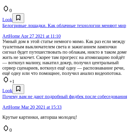
0
Look
Белогривые лошадки. Как облачные технологии меняют мир
ArtHome
Apr 27 2021 at 11:10
Умный дом в этой статье немного мимо. Как раз если между
туалетным выключателем света и зажиганием лампочки
сигнал будет путешествовать по облакам, никто в таком доме
жить не захочет. Скорее там прогресс на атомизацию пойдёт
— воткнул малину, накатил докер, получил центральный
сервер сценариев, воткнул ещё одну — распознавание речи,
ещё одну или что помощнее, получил анализ видеопотока.
+1
Look
Почему вам не дают подробный фидбек после собеседования
ArtHome
Mar 20 2021 at 15:33
Крутые картинки, авторша молодец!
0