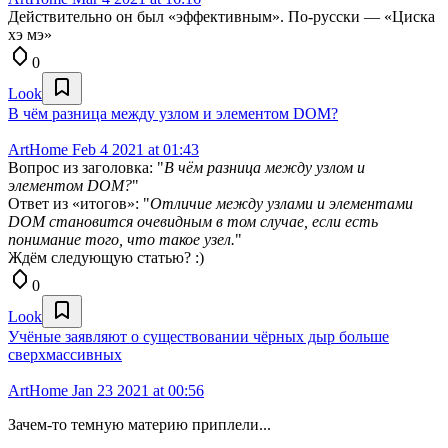
Действительно он был «эффективным». По-русски — «Циска
хэ мэ»
0
Look
В чём разница между узлом и элементом DOM?
ArtHome
Feb 4 2021 at 01:43
Вопрос из заголовка: "
В чём разница между узлом и
элементом DOM?
"
Ответ из «итогов»: "
Отличие между узлами и элементами
DOM становится очевидным в том случае, если есть
понимание того, что такое узел.
"
Ждём следующую статью? :)
0
Look
Учёные заявляют о существовании чёрных дыр больше
сверхмассивных
ArtHome
Jan 23 2021 at 00:56
Зачем-то темную материю приплели...