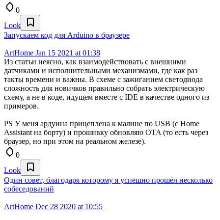
0
Look
Запускаем код для Arduino в браузере
ArtHome
Jan 15 2021 at 01:38
Из статьи неясно, как взаимодействовать с внешними
датчиками и исполнительными механизмами, где как раз
такты времени и важны. В схеме с зажиганием светодиода
сложность для новичков правильно собрать электрическую
схему, а не в коде, идущем вместе с IDE в качестве одного из
примеров.
PS У меня ардуина прицеплена к малине по USB (с Home
Assistant на борту) и прошивку обновляю OTA (то есть через
браузер, но при этом на реальном железе).
0
Look
Один совет, благодаря которому я успешно прошёл несколько
собеседований
ArtHome
Dec 28 2020 at 10:55