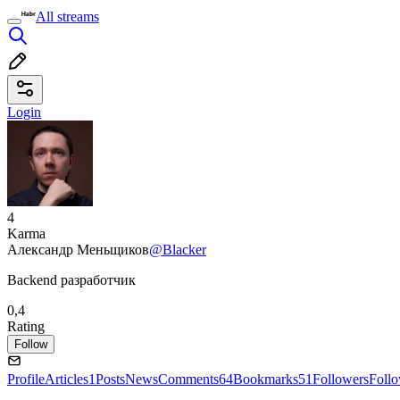
All streams
Login
4
Karma
Александр Меньщиков
@Blacker
Backend разработчик
0,4
Rating
Follow
Profile
Articles
1
Posts
News
Comments
64
Bookmarks
51
Followers
Foll