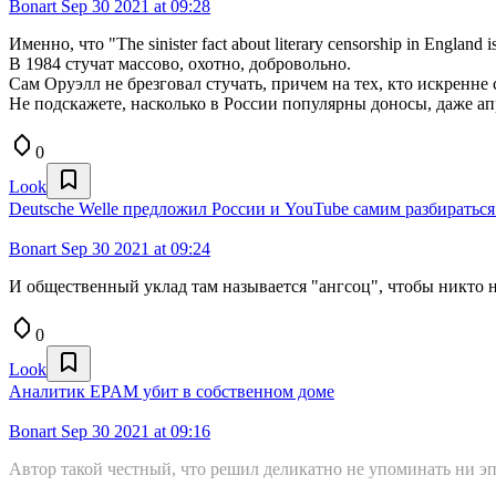
Bonart
Sep 30 2021 at 09:28
Именно, что "The sinister fact about literary censorship in England is 
В 1984 стучат массово, охотно, добровольно.
Сам Оруэлл не брезговал стучать, причем на тех, кто искренне 
Не подскажете, насколько в России популярны доносы, даже а
0
Look
Deutsche Welle предложил России и YouTube самим разбиратьс
Bonart
Sep 30 2021 at 09:24
И общественный уклад там называется "ангсоц", чтобы никто н
0
Look
Аналитик EPAM убит в собственном доме
Bonart
Sep 30 2021 at 09:16
Автор такой честный, что решил деликатно не упоминать ни эпа