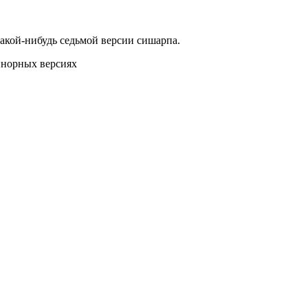
какой-нибудь седьмой версии сишарпа.
инорных версиях