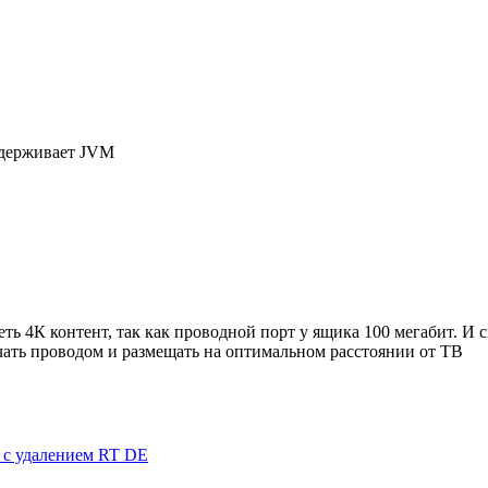
ддерживает JVM
ть 4К контент, так как проводной порт у ящика 100 мегабит. И с
чать проводом и размещать на оптимальном расстоянии от ТВ
я с удалением RT DE