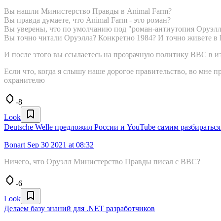
Вы нашли Министерство Правды в Animal Farm?
Вы правда думаете, что Animal Farm - это роман?
Вы уверены, что по умолчанию под "роман-антиутопия Оруэлл
Вы точно читали Оруэлла? Конкретно 1984? И точно живете в 
И после этого вы ссылаетесь на прозрачную политику BBC в и
Если что, когда я слышу наше дорогое правительство, во мне
охранителю
-8
Look
Deutsche Welle предложил России и YouTube самим разбиратьс
Bonart
Sep 30 2021 at 08:32
Ничего, что Оруэлл Министерство Правды писал с BBC?
-6
Look
Делаем базу знаний для .NET разработчиков