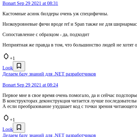
Bonart
Sep 29 2021 at 08:31
Кастомные асинк билдеры очень уж специфичны.
Низкоуровневые фичи вроде ref и Span также не для ширнармасс
Сопоставление с образцом - да, подходит
Неприятная же правда в том, что большинство людей не хотят о
+1
Look
Делаем базу знаний для .NET разработчиков
Bonart
Sep 29 2021 at 08:24
Первое мне в свое время очень помогало, да и сейчас подспорье
В конструкторах деконструкция читается лучше последовател
А если преобразование ухудшает код с точки зрения читающего
+1
Look
Делаем базу знаний для .NET разработчиков