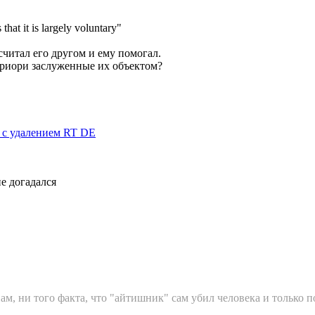
that it is largely voluntary"
считал его другом и ему помогал.
приори заслуженные их объектом?
я с удалением RT DE
е догадался
м, ни того факта, что "айтишник" сам убил человека и только п