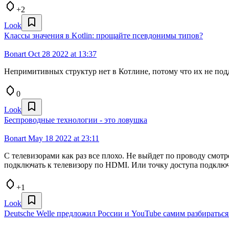
+2
Look
Классы значения в Kotlin: прощайте псевдонимы типов?
Bonart
Oct 28 2022 at 13:37
Непримитивных структур нет в Котлине, потому что их не по
0
Look
Беспроводные технологии - это ловушка
Bonart
May 18 2022 at 23:11
С телевизорами как раз все плохо. Не выйдет по проводу смотре
подключать к телевизору по HDMI. Или точку доступа подклю
+1
Look
Deutsche Welle предложил России и YouTube самим разбиратьс