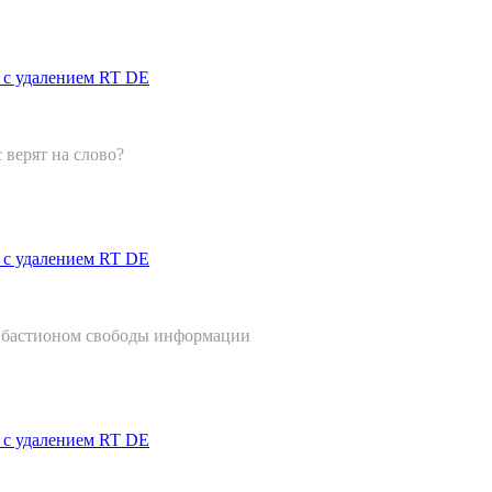
я с удалением RT DE
верят на слово?
я с удалением RT DE
ся бастионом свободы информации
я с удалением RT DE