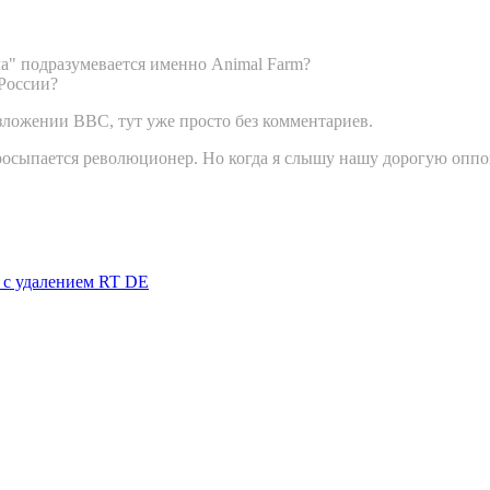
а" подразумевается именно Animal Farm?
России?
зложении BBC, тут уже просто без комментариев.
 просыпается революционер. Но когда я слышу нашу дорогую оп
я с удалением RT DE