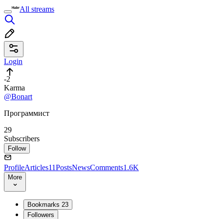
All streams
Login
-2
Karma
@Bonart
Программист
29
Subscribers
Follow
Profile
Articles
11
Posts
News
Comments
1.6K
More
Bookmarks
23
Followers