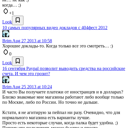
когда… ;)
+1
Look
10 самых популярных видео докладов с 404фест 2012
Brim
Aug 27 2013 at 10:58
Хорошие доклады-то. Когда только все это смотреть… :)
0
Look
16 сентября Paypal позволит выводить средства на российские
счета. И чем это грозит?
Brim
Aug 25 2013 at 10:24
И часто Вы получаете платежи от иностранцев и в долларах?
Близко знакомые мне магазины работают либо вообще только
по Москве, либо по России. Но точно не дальше.
Кстати, я не агитирую за пейпал ни разу. Очевидно, что для
нормального магазина есть варианты лучше.
Просто есть некоторые случаи, когда палка будет удобна. ;)
Потому что подключить можно быстро и просто.