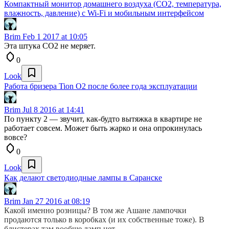
Компактный монитор домашнего воздуха (CO2, температура,
влажность, давление) с Wi-Fi и мобильным интерфейсом
Brim
Feb 1 2017 at 10:05
Эта штука CO2 не меряет.
0
Look
Работа бризера Tion O2 после более года эксплуатации
Brim
Jul 8 2016 at 14:41
По пункту 2 — звучит, как-будто вытяжка в квартире не
работает совсем. Может быть жарко и она опрокинулась
вовсе?
0
Look
Как делают светодиодные лампы в Саранске
Brim
Jan 27 2016 at 08:19
Какой именно розницы? В том же Ашане лампочки
продаются только в коробках (и их собственные тоже). В
блистерах там вообще ламп нет.