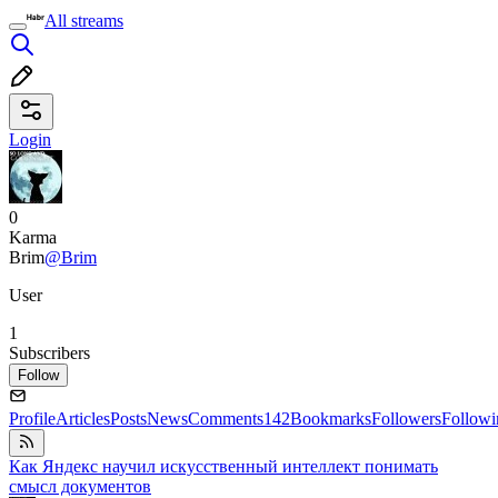
All streams
Login
0
Karma
Brim
@Brim
User
1
Subscribers
Follow
Profile
Articles
Posts
News
Comments
142
Bookmarks
Followers
Followi
Как Яндекс научил искусственный интеллект понимать
смысл документов