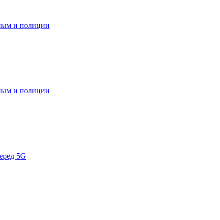
ным и полиции
ным и полиции
перед 5G