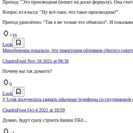
Препод: "Это производная (пишет на доске формулу). Она считает
Вопрос из класса: "Ну всё-таки, что такое производная?".
Препод удивлённо: "Так я же только что объяснил". И показыва
+16
Look
Минобороны показало, что траектория обломков сбитого сове
CharlesFrost
Nov 18 2021 at 08:38
Почему вы так думаете?
0
Look
У Lynk получилось связать обычные телефоны со спутниковой 
CharlesFrost
Oct 4 2021 at 18:59
Думаю, будут сразу строить башни ПБЗ...