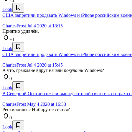
+1
Look
США запретили продавать Windows и iPhone российским воен
CharlesFrost
Jul 4 2020 at 18:15
Приятно удивлён.
+1
Look
США запретили продавать Windows и iPhone российским воен
CharlesFrost
Jul 4 2020 at 15:45
А что, граждане вдруг начали
покупать
Windows?
0
Look
В Северной Осетии сожгли вышку сотовой связи из-за страха 
CharlesFrost
May 4 2020 at 16:33
Рептилоиды с Нибиру не снятся?
0
Look