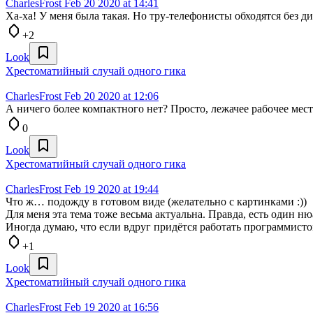
CharlesFrost
Feb 20 2020 at 14:41
Ха-ха! У меня была такая. Но тру-телефонисты обходятся без дис
+2
Look
Хрестоматийный случай одного гика
CharlesFrost
Feb 20 2020 at 12:06
А ничего более компактного нет? Просто, лежачее рабочее ме
0
Look
Хрестоматийный случай одного гика
CharlesFrost
Feb 19 2020 at 19:44
Что ж… подожду в готовом виде (желательно с картинками :))
Для меня эта тема тоже весьма актуальна. Правда, есть один ню
Иногда думаю, что если вдруг придётся работать программисто
+1
Look
Хрестоматийный случай одного гика
CharlesFrost
Feb 19 2020 at 16:56