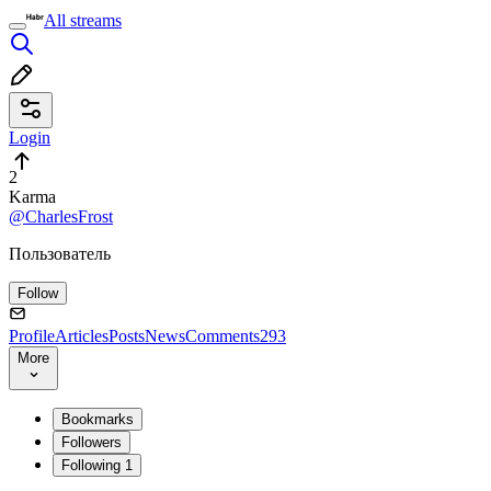
All streams
Login
2
Karma
@CharlesFrost
Пользователь
Follow
Profile
Articles
Posts
News
Comments
293
More
Bookmarks
Followers
Following
1