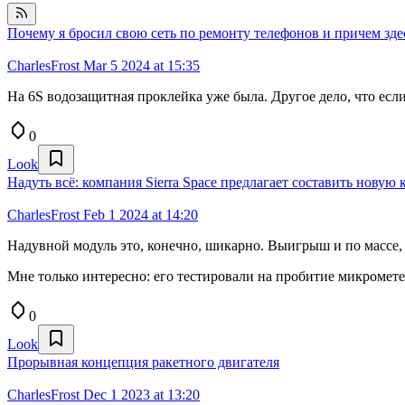
Почему я бросил свою сеть по ремонту телефонов и причем зд
CharlesFrost
Mar 5 2024 at 15:35
На 6S водозащитная проклейка уже была. Другое дело, что если
0
Look
Надуть всё: компания Sierra Space предлагает составить нову
CharlesFrost
Feb 1 2024 at 14:20
Надувной модуль это, конечно, шикарно. Выигрыш и по массе, и
Мне только интересно: его тестировали на пробитие микромет
0
Look
Прорывная концепция ракетного двигателя
CharlesFrost
Dec 1 2023 at 13:20