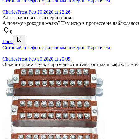
Сотовый телефон с дисковым номеронабирателем
CharlesFrost
Feb 20 2020 at 22:26
Аа… значит, я вас неверно понял.
А почему крокодил жалко? Там искр в процессе не наблюдалось
0
Look
Сотовый телефон с дисковым номеронабирателем
CharlesFrost
Feb 20 2020 at 20:09
Обычно такие трубки применяют в телефонных шкафах. Там каб