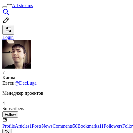
All streams
Login
7
Karma
Евген
@DecLuga
Менеджер проектов
4
Subscribers
Follow
Profile
Articles
1
Posts
News
Comments
58
Bookmarks
11
Followers
Foll