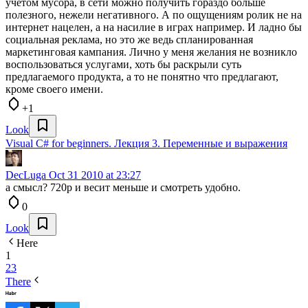
учётом мусора, в сети можно получить гораздо больше
полезного, нежели негативного. А по ощущениям ролик не на
интернет нацелен, а на насилие в играх например. И ладно бы
социальная реклама, но это же ведь спланированная
маркетинговая кампания. Лично у меня желания не возникло
воспользоваться услугами, хоть бы раскрыли суть
предлагаемого продукта, а то не понятно что предлагают,
кроме своего имени.
+1
Look
Visual C# for beginners. Лекция 3. Переменные и выражения
DecLuga
Oct 31 2010 at 23:27
а смысл? 720p и весит меньше и смотреть удобно.
0
Look
Here
1
2
3
There