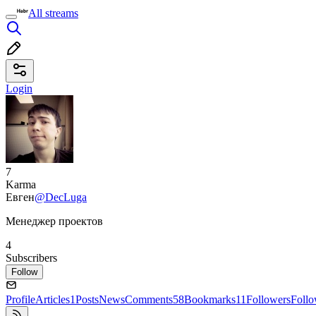
All streams
Login
7
Karma
Евген
@DecLuga
Менеджер проектов
4
Subscribers
Follow
Profile
Articles
1
Posts
News
Comments
58
Bookmarks
11
Followers
Foll