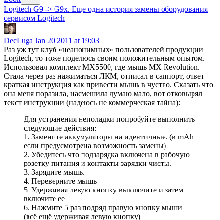
Logitech G9 -> G9x. Еще одна история замены оборудования
сервисом Logitech
DecLuga
Jan 20 2011 at 19:03
Раз уж тут клуб «неанонимных» пользователей продукции
Logitech, то тоже поделюсь своим положительным опытом.
Использовал комплект MX5500, где мышь MX Revolution.
Стала через раз нажиматься ЛКМ, отписал в саппорт, ответ —
краткая инструкция как привести мышь в чуство. Сказать что
она меня поразила, насмешила думаю мало, вот отковырял
текст инструкции (надеюсь не коммерческая тайна):
Для устранения неполадки попробуйте выполнить
следующие действия:
1. Замените аккумуляторы на идентичные. (в mAh
если предусмотрена возможность замены)
2. Убедитесь что подзарядка включена в рабочую
розетку питания и контакты зарядки чисты.
3. Зарядите мышь.
4. Переверните мышь
5. Удерживая левую кнопку выключите и затем
включите ее
6. Нажмите 5 раз подряд правую кнопку мыши
(всё ещё удерживая левую кнопку)