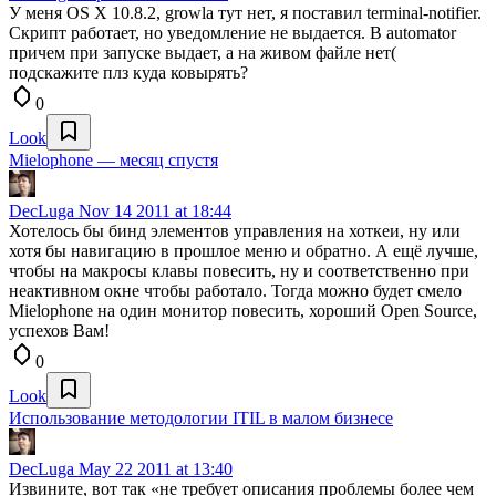
У меня OS X 10.8.2, growlа тут нет, я поставил terminal-notifier.
Скрипт работает, но уведомление не выдается. В automator
причем при запуске выдает, а на живом файле нет(
подскажите плз куда ковырять?
0
Look
Mielophone — месяц спустя
DecLuga
Nov 14 2011 at 18:44
Хотелось бы бинд элементов управления на хоткеи, ну или
хотя бы навигацию в прошлое меню и обратно. А ещё лучше,
чтобы на макросы клавы повесить, ну и соответственно при
неактивном окне чтобы работало. Тогда можно будет смело
Mielophone на один монитор повесить, хороший Open Source,
успехов Вам!
0
Look
Использование методологии ITIL в малом бизнесе
DecLuga
May 22 2011 at 13:40
Извините, вот так «не требует описания проблемы более чем