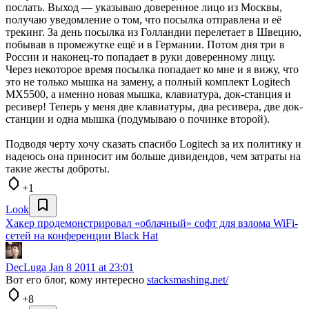
послать. Выход — указываю доверенное лицо из Москвы,
получаю уведомление о том, что посылка отправлена и её
трекинг. За день посылка из Голландии перелетает в Швецию,
побывав в промежутке ещё и в Германии. Потом дня три в
России и наконец-то попадает в руки доверенному лицу.
Через некоторое время посылка попадает ко мне и я вижу, что
это не только мышка на замену, а полный комплект Logitech
MX5500, а именно новая мышка, клавиатура, док-станция и
ресивер! Теперь у меня две клавиатуры, два ресивера, две док-
станции и одна мышка (подумываю о починке второй).
Подводя черту хочу сказать спасибо Logitech за их политику и
надеюсь она приносит им больше дивидендов, чем затраты на
такие жесты доброты.
+1
Look
Хакер продемонстрировал «облачный» софт для взлома WiFi-
сетей на конференции Black Hat
DecLuga
Jan 8 2011 at 23:01
Вот его блог, кому интересно
stacksmashing.net/
+8