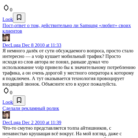
0
Look
Пост-ответ о том, действительно ли Samsung «любит» своих
клиентов
DecLuga
Dec 8 2010 at 11:33
Я немного далёк от сути обсуждаемого вопроса, просто стало
интересно — а voip кушает мобильный трафик? Просто
исходя из слов автора не понял, раньше думал что
использование voip привело бы к значительному потреблению
трафика, а он очень дорогой у местного оператора к которому
я подключен. А тут оказывается технология провоцирует
входящий звонок. Объясните кто в курсе пожалуйста.
0
Look
Сделали рекламный ролик
DecLuga
Dec 2 2010 at 11:39
Что-то смутно представляется толпа айтишников, с
ненавистью крушащая всё вокруг. На мой взгляд, даже с