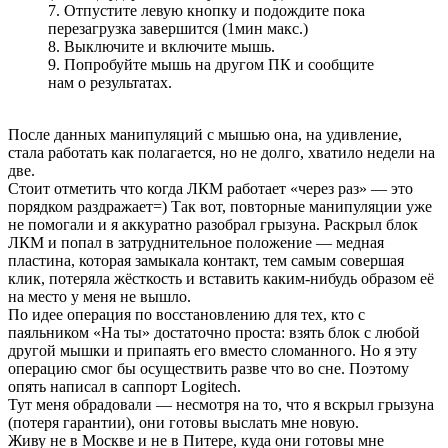
7. Отпустите левую кнопку и подождите пока
перезагрузка завершится (1мин макс.)
8. Выключите и включите мышь.
9. Попробуйте мышь на другом ПК и сообщите
нам о результатах.
После данных манипуляций с мышью она, на удивление,
стала работать как полагается, но не долго, хватило недели на
две.
Стоит отметить что когда ЛКМ работает «через раз» — это
порядком раздражает=) Так вот, повторные манипуляции уже
не помогали и я аккуратно разобрал грызуна. Раскрыл блок
ЛКМ и попал в затруднительное положение — медная
пластина, которая замыкала контакт, тем самым совершая
клик, потеряла жёсткость и вставить каким-нибудь образом её
на место у меня не вышло.
По идее операция по восстановлению для тех, кто с
паяльником «На ты» достаточно проста: взять блок с любой
другой мышки и припаять его вместо сломанного. Но я эту
операцию смог бы осуществить разве что во сне. Поэтому
опять написал в саппорт Logitech.
Тут меня обрадовали — несмотря на то, что я вскрыл грызуна
(потеря гарантии), они готовы выслать мне новую.
Живу не в Москве и не в Питере, куда они готовы мне