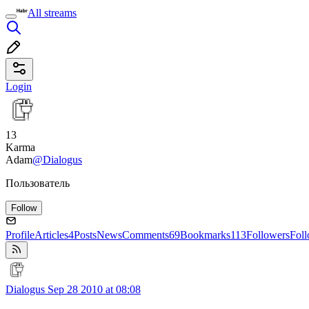
All streams
Login
13
Karma
Adam
@Dialogus
Пользователь
Follow
Profile
Articles
4
Posts
News
Comments
69
Bookmarks
113
Followers
Fol
Dialogus
Sep 28 2010 at 08:08