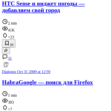
HTC Sense и виджет погоды —
добавляем свой город
2 min
41K
+23
20
31
Dialogus
Oct 31 2009 at 12:59
HabraGoogle — поиск для Firefox
1 min
383
+7