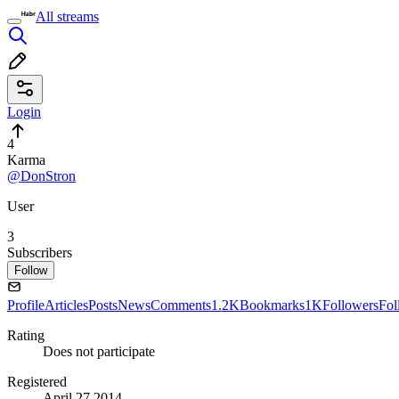
All streams
Login
4
Karma
@DonStron
User
3
Subscribers
Follow
Profile
Articles
Posts
News
Comments
1.2K
Bookmarks
1K
Followers
Fol
Rating
Does not participate
Registered
April 27 2014