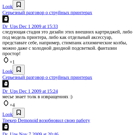
Look
Серьезный разговор о струйных принтерах
Dr_Ups
Dec 1 2009 at 15:33
следующая стадия это дизайн этих внешних картриджей, либо
под модель принтера, либо как отдельный аксессуар,
представьте себе, например, стимпанк алхимические колбы,
можно даже с холодной диодной подсветкой. фантазии
простор!
+1
Look
Серьезный разговор о струйных принтерах
Dr_Ups
Dec 1 2009 at 15:24
месье знает толк в извращениях :)
+4
Look
Трекер Demonoid возобновил свою работу
Dr_Ups
Nov 7 2009 at 20:46