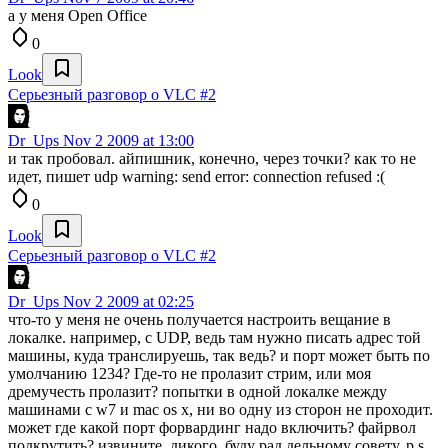
а у меня Open Office
0
Look
Серьезный разговор о VLC #2
Dr_Ups
Nov 2 2009 at 13:00
и так пробовал. айпишник, конечно, через точки? как то не
идет, пишет udp warning: send error: connection refused :(
0
Look
Серьезный разговор о VLC #2
Dr_Ups
Nov 2 2009 at 02:25
что-то у меня не очень получается настроить вещание в
локалке. например, с UDP, ведь там нужно писать адрес той
машины, куда транслируешь, так ведь? и порт может быть по
умолчанию 1234? Где-то не пролазит стрим, или моя
дремучесть пролазит? попытки в одной локалке между
машинами с w7 и mac os x, ни во одну из сторон не проходит.
может где какой порт форвардинг надо включить? файрвол
подкрутить? извините, дикого, буду рад дельному совету. p.s.