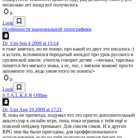
несколько лет назад всё получилось
0
Look
Особенности национальной типографики
Dr_Ups
Sep 4 2009 at 15:14
я тоже заметил, но не понял, про какой из двух это писалось :)
и кстати, вспомнился бородатый анекдот про урок русского в
грузинской школе. учитель говорит детям: –«вилька, тарелька
пишется без мягкого знака, а ос, лос, с мягким знаком! просто
запомните это, ведь умом этого не понять!»
0
Look
S.T.A.L.K.E.R Offline
Dr_Ups
Aug 19 2009 at 17:21
Я, пока не прочитал, подумал что это просто дополнительный
акксессуар к онлайн игре, типа, пока играешь у тебя ещё и
поясной пейджер тренькает. Для совсем гиков. И в других
RPG они бы были пригодны, для проффесионального
использования, если на тебя полгорода персов бегает по