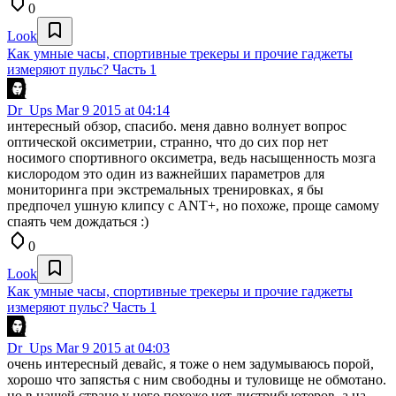
0
Look
Как умные часы, спортивные трекеры и прочие гаджеты
измеряют пульс? Часть 1
Dr_Ups
Mar 9 2015 at 04:14
интересный обзор, спасибо. меня давно волнует вопрос
оптической оксиметрии, странно, что до сих пор нет
носимого спортивного оксиметра, ведь насыщенность мозга
кислородом это один из важнейших параметров для
мониторинга при экстремальных тренировках, я бы
предпочел ушную клипсу с ANT+, но похоже, проще самому
спаять чем дождаться :)
0
Look
Как умные часы, спортивные трекеры и прочие гаджеты
измеряют пульс? Часть 1
Dr_Ups
Mar 9 2015 at 04:03
очень интересный девайс, я тоже о нем задумываюсь порой,
хорошо что запястья с ним свободны и туловище не обмотано.
но в нашей стране у него похоже нет дистрибьютеров, а на