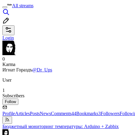
All streams
Login
0
Karma
Игнат Гораздъ
@Dr_Ups
User
1
Subscribers
Follow
Profile
Articles
Posts
News
Comments
44
Bookmarks
3
Followers
Followi
Бюджетный мониторинг температуры: Arduino + Zabbix