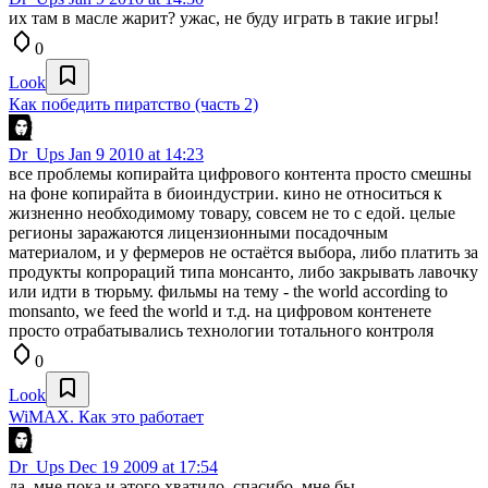
их там в масле жарит? ужас, не буду играть в такие игры!
0
Look
Как победить пиратство (часть 2)
Dr_Ups
Jan 9 2010 at 14:23
все проблемы копирайта цифрового контента просто смешны
на фоне копирайта в биоиндустрии. кино не относиться к
жизненно необходимому товару, совсем не то с едой. целые
регионы заражаются лицензионными посадочным
материалом, и у фермеров не остаётся выбора, либо платить за
продукты копрораций типа монсанто, либо закрывать лавочку
или идти в тюрьму. фильмы на тему - the world according to
monsanto, we feed the world и т.д. на цифровом контенете
просто отрабатывались технологии тотального контроля
0
Look
WiMAX. Как это работает
Dr_Ups
Dec 19 2009 at 17:54
да, мне пока и этого хватило, спасибо. мне бы