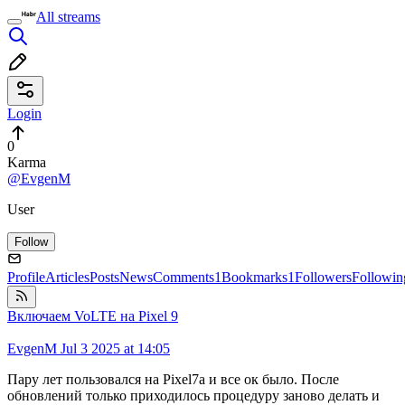
All streams
Login
0
Karma
@EvgenM
User
Follow
Profile
Articles
Posts
News
Comments
1
Bookmarks
1
Followers
Followin
Включаем VoLTE на Pixel 9
EvgenM
Jul 3 2025 at 14:05
Пару лет пользовался на Pixel7a и все ок было. После
обновлений только приходилось процедуру заново делать и