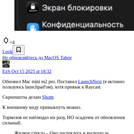
+4
Look
Не обновляйтесь до MacOS Tahoe
EzS
Oct 15 2025 at 18:32
Обновил Mac mini m2 pro. Поставил
LaunchNext
(я активно
пользуюсь launchpad'ом), хотя привык к Raycast.
Скриншоты делаю
Shottr
.
К внешнему виду привыкнуть можно.
Тормозов не наблюдал ни разу, НО осадочек от обновления
сильный.
Жидкое стекло – Оно растеклось и вылезло за