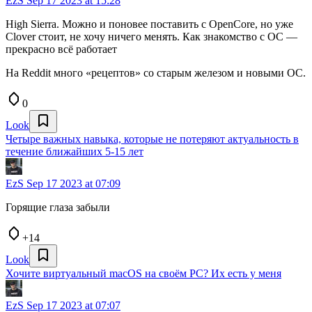
EzS
Sep 17 2023 at 15:28
High Sierra. Можно и поновее поставить с OpenCore, но уже
Clover стоит, не хочу ничего менять. Как знакомство с ОС —
прекрасно всё работает
На Reddit много «рецептов» со старым железом и новыми ОС.
0
Look
Четыре важных навыка, которые не потеряют актуальность в
течение ближайших 5-15 лет
EzS
Sep 17 2023 at 07:09
Горящие глаза забыли
+14
Look
Хочите виртуальный macOS на своём PC? Их есть у меня
EzS
Sep 17 2023 at 07:07