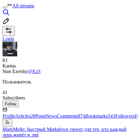
All streams
Login
83
Karma
Stan Ezersky
@EzS
Пользователь
41
Subscribers
Follow
Profile
Articles
28
Posts
News
Comments
874
Bookmarks
543
Followers
F
MarkMello: быстрый Markdown viewer для тех, кто каждый
день живёт в .md