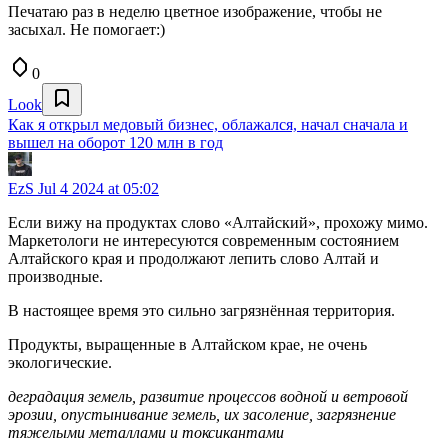
Печатаю раз в неделю цветное изображение, чтобы не
засыхал. Не помогает:)
0
Look
Как я открыл медовый бизнес, облажался, начал сначала и
вышел на оборот 120 млн в год
EzS
Jul 4 2024 at 05:02
Если вижу на продуктах слово «Алтайский», прохожу мимо.
Маркетологи не интересуются современным состоянием
Алтайского края и продолжают лепить слово Алтай и
производные.
В настоящее время это сильно загрязнённая территория.
Продукты, выращенные в Алтайском крае, не очень
экологические.
деградация земель, развитие процессов водной и ветровой
эрозии, опустынивание земель, их засоление, загрязнение
тяжелыми металлами и токсикантами