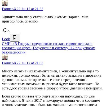
Format-X22
Jul 17 at 21:33
Удивительно что у статьи было 0 комментариев. Мне
пригодилось, спасибо.
0
Look
СМИ: «В Госдуме предложили создать сервис передачи
геолокации через „Госуслуги“ и систему 112 при угрозах
безопасности»
Format-X22
Jul 17 at 21:03
Много негативных комментариев, а концептуально идея то
неплохая. Только может быть негативно заэксплуатированна
тревожниками, которые на все свои передвижения с
минимальным возможным риском будут такое включать. То
есть ддос уровня звонков в скорую чтобы давление померяли.
Если кто-то считает что будут за ними наблюдать, то уже
наблюдают. Я так в 2017 в пожарную звонил что в соседнем
дачном участке взрыв был, так машина вместо того адреса