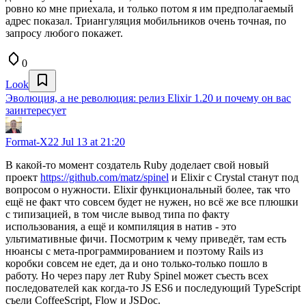
ровно ко мне приехала, и только потом я им предполагаемый
адрес показал. Триангуляция мобильников очень точная, по
запросу любого покажет.
0
Look
Эволюция, а не революция: релиз Elixir 1.20 и почему он вас
заинтересует
Format-X22
Jul 13 at 21:20
В какой-то момент создатель Ruby доделает свой новый
проект
https://github.com/matz/spinel
и Elixir с Crystal станут под
вопросом о нужности. Elixir функциональный более, так что
ещё не факт что совсем будет не нужен, но всё же все плюшки
с типизацией, в том числе вывод типа по факту
использования, а ещё и компиляция в натив - это
ультимативные фичи. Посмотрим к чему приведёт, там есть
нюансы с мета-программированием и поэтому Rails из
коробки совсем не едет, да и оно только-только пошло в
работу. Но через пару лет Ruby Spinel может съесть всех
последователей как когда-то JS ES6 и последующий TypeScript
съели CoffeeScript, Flow и JSDoc.