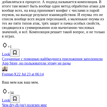
добавляться в процессе. А подход называется композиция. В
итоге там может быть вообще один метод обработки атаки для
вообще всех, на вход принимает конфиг с числами и парой
енумов, на выходе результат взаимодействия. И енумы это не
список вообще всех видов персонажей, а маленькие енумы из
тех же пяти типов атак, трёх защит и пачка особых свойств,
сводящихся к суммированию или вычитанию числовых
значений, и всё. Композиция решает такой вопрос, и не только
в играх.
+1
Look
Созданные с помощью вайбкодинга приложения заполонили
App Store, но пользователи этому не рады
Format-X22
Jul 23 at 06:14
Ваш мем как ваш мем.
+34
Look
Чем dry-rb (не) полезен мне