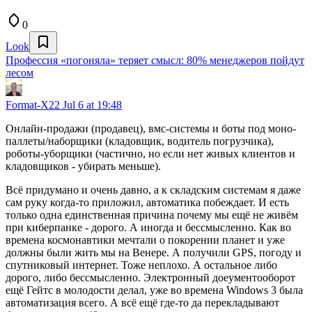
0
Look
Профессия «погоняла» теряет смысл: 80% менеджеров пойдут
лесом
Format-X22
Jul 6 at 19:48
Онлайн-продажи (продавец), вмс-системы и боты под моно-
паллеты/наборщики (кладовщик, водитель погрузчика),
роботы-уборщики (частично, но если нет живых клиентов и
кладовщиков - убирать меньше).
Всё придумано и очень давно, а к складским системам я даже
сам руку когда-то приложил, автоматика побеждает. И есть
только одна единственная причина почему мы ещё не живём
при киберпанке - дорого. А иногда и бессмысленно. Как во
времена космонавтики мечтали о покорении планет и уже
должны были жить мы на Венере. А получили GPS, погоду и
спутниковый интернет. Тоже неплохо. А остальное либо
дорого, либо бессмысленно. Электронный доеументооборот
ещё Гейтс в молодости делал, уже во времена Windows 3 была
автоматизация всего. А всё ещё где-то да перекладывают