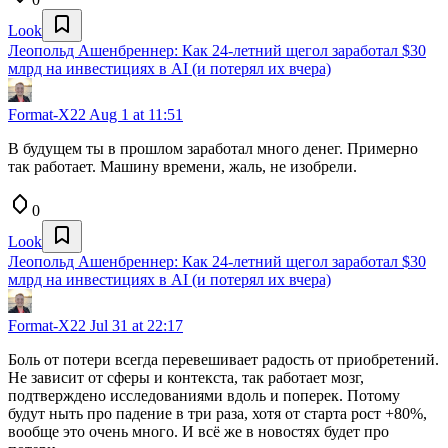
Look
Леопольд Ашенбреннер: Как 24-летний щегол заработал $30
млрд на инвестициях в AI (и потерял их вчера)
Format-X22
Aug 1 at 11:51
В будущем ты в прошлом заработал много денег. Примерно
так работает. Машину времени, жаль, не изобрели.
0
Look
Леопольд Ашенбреннер: Как 24-летний щегол заработал $30
млрд на инвестициях в AI (и потерял их вчера)
Format-X22
Jul 31 at 22:17
Боль от потери всегда перевешивает радость от приобретений.
Не зависит от сферы и контекста, так работает мозг,
подтверждено исследованиями вдоль и поперек. Потому
будут ныть про падение в три раза, хотя от старта рост +80%,
вообще это очень много. И всё же в новостях будет про