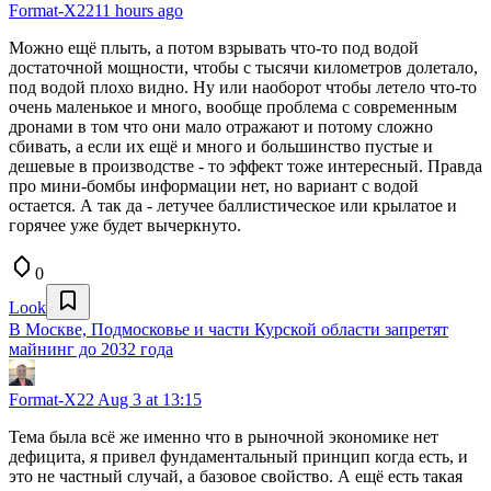
Format-X22
11 hours ago
Можно ещё плыть, а потом взрывать что-то под водой
достаточной мощности, чтобы с тысячи километров долетало,
под водой плохо видно. Ну или наоборот чтобы летело что-то
очень маленькое и много, вообще проблема с современным
дронами в том что они мало отражают и потому сложно
сбивать, а если их ещё и много и большинство пустые и
дешевые в производстве - то эффект тоже интересный. Правда
про мини-бомбы информации нет, но вариант с водой
остается. А так да - летучее баллистическое или крылатое и
горячее уже будет вычеркнуто.
0
Look
В Москве, Подмосковье и части Курской области запретят
майнинг до 2032 года
Format-X22
Aug 3 at 13:15
Тема была всё же именно что в рыночной экономике нет
дефицита, я привел фундаментальный принцип когда есть, и
это не частный случай, а базовое свойство. А ещё есть такая