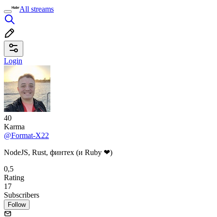
All streams
Login
40
Karma
@Format-X22
NodeJS, Rust, финтех (и Ruby ❤)
0,5
Rating
17
Subscribers
Follow