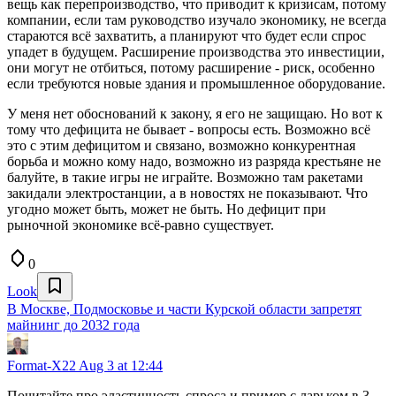
вещь как перепроизводство, что приводит к кризисам, потому
компании, если там руководство изучало экономику, не всегда
стараются всё захватить, а планируют что будет если спрос
упадет в будущем. Расширение производства это инвестиции,
они могут не отбиться, потому расширение - риск, особенно
если требуются новые здания и промышленное оборудование.
У меня нет обоснований к закону, я его не защищаю. Но вот к
тому что дефицита не бывает - вопросы есть. Возможно всё
это с этим дефицитом и связано, возможно конкурентная
борьба и можно кому надо, возможно из разряда крестьяне не
балуйте, в такие игры не играйте. Возможно там ракетами
закидали электростанции, а в новостях не показывают. Что
угодно может быть, может не быть. Но дефицит при
рыночной экономике всё-равно существует.
0
Look
В Москве, Подмосковье и части Курской области запретят
майнинг до 2032 года
Format-X22
Aug 3 at 12:44
Почитайте про эластичность спроса и пример с ларьком в 3