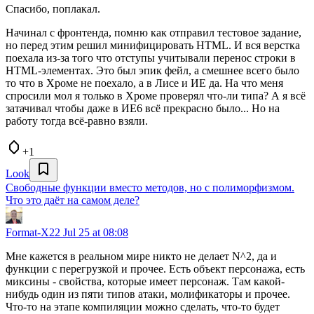
Спасибо, поплакал.
Начинал с фронтенда, помню как отправил тестовое задание,
но перед этим решил минифицировать HTML. И вся верстка
поехала из-за того что отступы учитывали перенос строки в
HTML-элементах. Это был эпик фейл, а смешнее всего было
то что в Хроме не поехало, а в Лисе и ИЕ да. На что меня
спросили мол я только в Хроме проверял что-ли типа? А я всё
затачивал чтобы даже в ИЕ6 всё прекрасно было... Но на
работу тогда всё-равно взяли.
+1
Look
Свободные функции вместо методов, но с полиморфизмом.
Что это даёт на самом деле?
Format-X22
Jul 25 at 08:08
Мне кажется в реальном мире никто не делает N^2, да и
функции с перегрузкой и прочее. Есть объект персонажа, есть
миксины - свойства, которые имеет персонаж. Там какой-
нибудь один из пяти типов атаки, молификаторы и прочее.
Что-то на этапе компиляции можно сделать, что-то будет