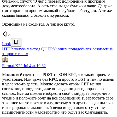
бумажки, спустя 40 лет с первых полноценных программ
документооборота. А есть страны где бумажки чаще. Да даже
цмс с драг энд дропом мышкой не убили веб-студии. А те же
склады бывают с бабкой с журналом.
Экономика не сходится. А так всё круто.
0
Look
HTTP получил метод QUERY: зачем понадобился безопасный
запрос с телом
Format-X22
Jul 4 at 19:32
Можно всё сделать на POST с JSON RPC, я в таком проекте
участвовал. Или даже без RPC, а просто POST и там по имени
в урле что-то делать. Можно сделать чтобы GET менял
состояние, иногда это даже оправданно для одноразовых
ссылок. Всегда можно изобрести свой стандарт поверх чего
угодно и положить болт на все соглашения. И заработать свое
законное место в котле в аду, потому что другие люди пытаясь
интегрировать самописный велосипед и ловя отсутствие
идемпотентности маловероятно что будут вас благодарить.