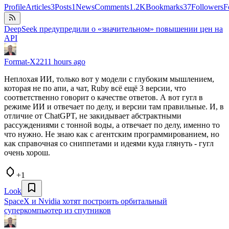
Profile
Articles
3
Posts
1
News
Comments
1.2K
Bookmarks
37
Followers
F
DeepSeek предупредили о «значительном» повышении цен на
API
Format-X22
11 hours ago
Неплохая ИИ, только вот у модели с глубоким мышлением,
которая не по апи, а чат, Ruby всё ещё 3 версии, что
соответственно говорит о качестве ответов. А вот гугл в
режиме ИИ и отвечает по делу, и версии там правильные. И, в
отличие от ChatGPT, не закидывает абстрактными
рассуждениями с тонной воды, а отвечает по делу, именно то
что нужно. Не знаю как с агентским программированием, но
как справочная со сниппетами и идеями куда глянуть - гугл
очень хорош.
+1
Look
SpaceX и Nvidia хотят построить орбитальный
суперкомпьютер из спутников