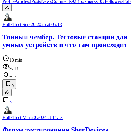
Profile
Articles
3
Posts
News
Comments
92
Bookmarks
107
Followers
Fol
HallEffect
Sep 29 2025 at 05:13
Тайный чембер. Тестовые станции для
умных устройств и что там происходит
13 min
9.1K
+17
9
3
HallEffect
Mar 20 2024 at 14:13
Ферма тестирования SberDevices