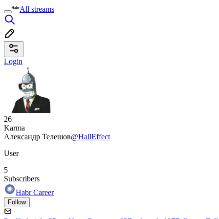
All streams
Login
26
Karma
Александр Телешов
@HallEffect
User
5
Subscribers
Habr Career
Follow