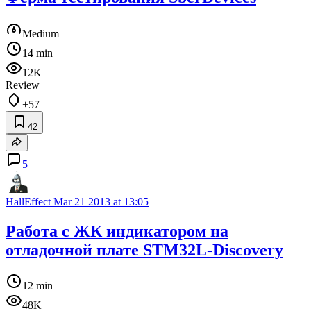
Medium
14 min
12K
Review
+57
42
5
HallEffect
Mar 21 2013 at 13:05
Работа с ЖК индикатором на
отладочной плате STM32L-Discovery
12 min
48K