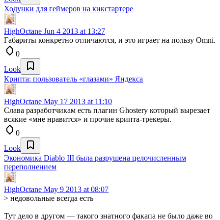
Ходунки для геймеров на кикстартере
HighOctane
Jun 4 2013 at 13:27
Габариты конкретно отличаются, и это играет на пользу Omni.
0
Look
Крипта: пользователь «глазами» Яндекса
HighOctane
May 17 2013 at 11:10
Слава разработчикам есть плагин Ghostery который вырезает
всякие «мне нравится» и прочие крипта-трекеры.
0
Look
Экономика Diablo III была разрушена целочисленным
переполнением
HighOctane
May 9 2013 at 08:07
> недовольные всегда есть
Тут дело в другом — такого знатного факапа не было даже во