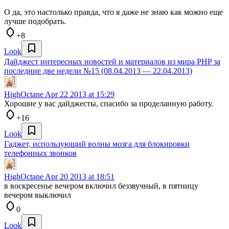
О да, это настолько правда, что я даже не знаю как можно еще
лучше подобрать.
+8
Look
Дайджест интересных новостей и материалов из мира PHP за
последние две недели №15 (08.04.2013 — 22.04.2013)
HighOctane
Apr 22 2013 at 15:29
Хорошие у вас дайджесты, спасибо за проделанную работу.
+16
Look
Гаджет, использующий волны мозга для блокировки
телефонных звонков
HighOctane
Apr 20 2013 at 18:51
в воскресенье вечером включил беззвучный, в пятницу
вечером выключил
0
Look