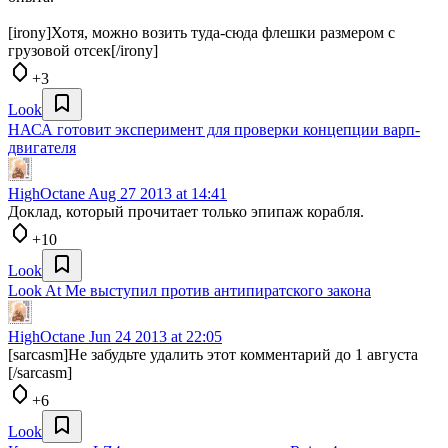
[irony]Хотя, можно возить туда-сюда флешки размером с
грузовой отсек[/irony]
+3
Look
НАСА готовит эксперимент для проверки концепции варп-
двигателя
HighOctane
Aug 27 2013 at 14:41
Доклад, который прочитает только эпипаж корабля.
+10
Look
Look At Me выступил против антипиратского закона
HighOctane
Jun 24 2013 at 22:05
[sarcasm]Не забудьте удалить этот комментарий до 1 августа
[/sarcasm]
+6
Look