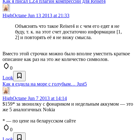
Как я писал LZ4 плагин компрессии для Reiser4
HighOctane
Jun 13 2013 at 21:33
Объяснять что такое Reiser4 и с чем его едят я не
буду, т. к. на этот счет достаточно информации [1,
2] и повторять её я не вижу смысла.
Вместо этой строчки можно было вполне уместить краткое
описание как раз на это же количество символов.
0
Look
Как я ездила на море с голубым… Just5
HighOctane
Jun 7 2013 at 14:14
$159* за звонилку с фонариком и недельным аккумом — это
же 5 аналогичных Nokia
* — по цене на беларусском сайте
0
Look