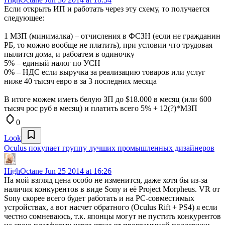
Если открыть ИП и работать через эту схему, то получается
следующее:
1 МЗП (минималка) – отчисления в ФСЗН (если не гражданин
РБ, то можно вообще не платить), при условии что трудовая
пылится дома, и рабоатем в одиночку
5% – единый налог по УСН
0% – НДС если выручка за реализацию товаров или услуг
ниже 40 тысяч евро в за 3 последних месяца
В итоге можем иметь белую ЗП до $18.000 в месяц (или 600
тысяч рос руб в месяц) и платить всего 5% + 12(?)*МЗП
0
Look
Oculus покупает группу лучших промышленных дизайнеров
HighOctane
Jun 25 2014 at 16:26
На мой взгляд цена особо не изменится, даже хотя бы из-за
наличия конкурентов в виде Sony и её Project Morpheus. VR от
Sony скорее всего будет работать и на PC-совместимых
устройствах, а вот насчет обратного (Oculus Rift + PS4) я если
честно сомневаюсь, т.к. японцы могут не пустить конкурентов