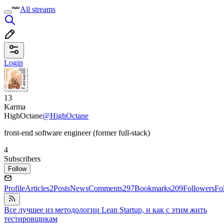
All streams
Login
13
Karma
HighOctane
@HighOctane
front-end software engineer (former full-stack)
4
Subscribers
Follow
Profile
Articles
2
Posts
News
Comments
297
Bookmarks
209
Followers
Fo
Все лучшее из методологии Lean Startup, и как с этим жить
тестировщикам