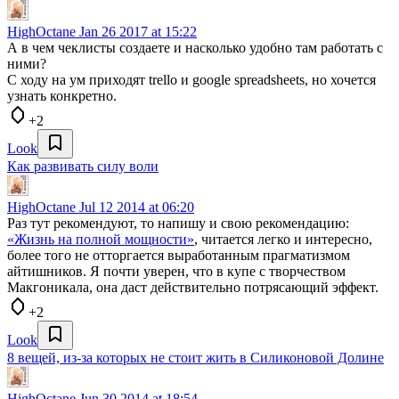
HighOctane
Jan 26 2017 at 15:22
А в чем чеклисты создаете и насколько удобно там работать с
ними?
С ходу на ум приходят trello и google spreadsheets, но хочется
узнать конкретно.
+2
Look
Как развивать силу воли
HighOctane
Jul 12 2014 at 06:20
Раз тут рекомендуют, то напишу и свою рекомендацию:
«Жизнь на полной мощности»
, читается легко и интересно,
более того не отторгается выработанным прагматизмом
айтишников. Я почти уверен, что в купе с творчеством
Макгоникала, она даст действительно потрясающий эффект.
+2
Look
8 вещей, из-за которых не стоит жить в Силиконовой Долине
HighOctane
Jun 30 2014 at 18:54