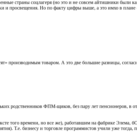
твенные страны соцлагеря (но это и не совсем айтишники были к
ки и просвещения. Но по факту цифры выше, а это имхо в плане
тят» производимым товаром. А это две большие разницы, согласи
ьких родственников ФПМ-щиков, без пару лет пенсионеров, в от
ексте того времени, но все же), работавшим на фабрике Элема, 
ятия). Т.е. бизнесу и торговле программистов учили уже тогда