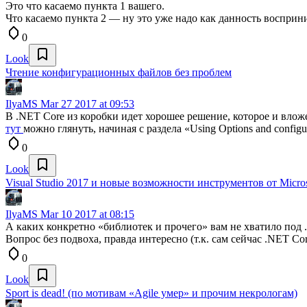
Это что касаемо пункта 1 вашего.
Что касаемо пункта 2 — ну это уже надо как данность восприни
0
Look
Чтение конфигурационных файлов без проблем
IlyaMS
Mar 27 2017 at 09:53
В .NET Core из коробки идет хорошее решение, которое и влож
тут
можно глянуть, начиная с раздела «Using Options and configur
0
Look
Visual Studio 2017 и новые возможности инструментов от Micros
IlyaMS
Mar 10 2017 at 08:15
А каких конкретно «библиотек и прочего» вам не хватило под 
Вопрос без подвоха, правда интересно (т.к. сам сейчас .NET Co
0
Look
Sport is dead! (по мотивам «Agile умер» и прочим некрологам)