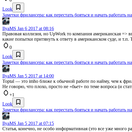
Look
Заметки фрилансера: как перестать бояться и начать работать на
IlyaMS
Jan 6 2017 at 08:16
Правовая коллизия, но UpWork то компания американская => вп
какие попытки притянуть к ответу в американском суде, и т.п. 
0
Look
Заметки фрилансера: как перестать бояться и начать работать на
IlyaMS
Jan 5 2017 at 14:00
Toptal — это imho ближе к обычной работе по найму, чем к фри
Не говорю, что плохо, просто не «бьет» по теме вопроса (и стат
+1
Look
Заметки фрилансера: как перестать бояться и начать работать на
IlyaMS
Jan 5 2017 at 07:15
Статья, конечно, не особо информативная (это все уже много ра