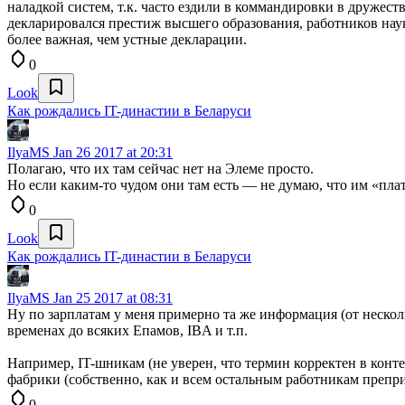
наладкой систем, т.к. часто ездили в коммандировки в дружес
декларировался престиж высшего образования, работников нау
более важная, чем устные декларации.
0
Look
Как рождались IT-династии в Беларуси
IlyaMS
Jan 26 2017 at 20:31
Полагаю, что их там сейчас нет на Элеме просто.
Но если каким-то чудом они там есть — не думаю, что им «пла
0
Look
Как рождались IT-династии в Беларуси
IlyaMS
Jan 25 2017 at 08:31
Ну по зарплатам у меня примерно та же информация (от нескол
временах до всяких Епамов, IBA и т.п.
Например, IT-шникам (не уверен, что термин корректен в конт
фабрики (собственно, как и всем остальным работникам препри
0