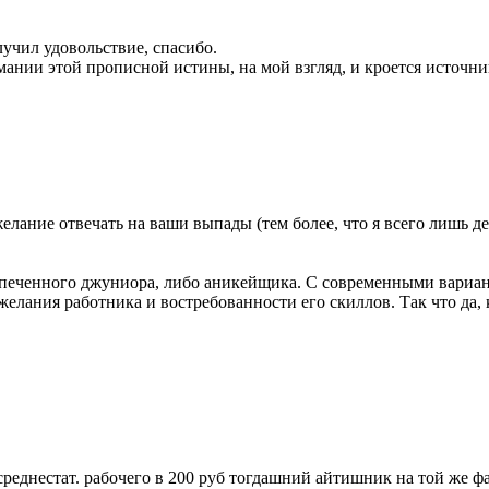
лучил удовольствие, спасибо.
ании этой прописной истины, на мой взгляд, и кроется источник 
елание отвечать на ваши выпады (тем более, что я всего лишь 
испеченного джуниора, либо аникейщика. С современными вариан
елания работника и востребованности его скиллов. Так что да, 
реднестат. рабочего в 200 руб тогдашний айтишник на той же фа