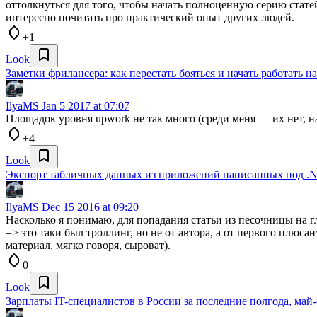
оттолкнуться для того, чтобы начать полноценную серию статей
интересно почитать про практический опыт других людей.
+1
Look
Заметки фрилансера: как перестать бояться и начать работать на
IlyaMS
Jan 5 2017 at 07:07
Площадок уровня upwork не так много (среди меня — их нет, н
+4
Look
Экспорт табличных данных из приложений написанных под .N
IlyaMS
Dec 15 2016 at 09:20
Насколько я понимаю, для попадания статьи из песочницы на г
=> это таки был троллинг, но не от автора, а от первого плюса
материал, мягко говоря, сыроват).
0
Look
Зарплаты IT-специалистов в России за последние полгода, май-