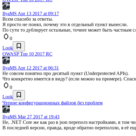
IlyaMS
Apr 13 2017 at 09:17
Всем спасибо за ответы.
Я просто не понял, почему это в отдельный пункт вынесли.
По сути то дублирует остальные, точнее может быть частным с
0
Look
OWASP Top 10 2017 RC
IlyaMS
Apr 12 2017 at 06:31
Не совсем понятно про десятый пункт (Underprotected APIs).
Что конкретно имеется в виду? (если можно на примере). Спаси
0
Look
Чтение конфигурационных файлов без проблем
IlyaMS
Mar 27 2017 at 19:43
Не, .NET Core же как раз в json переполз настройками, в том чи
В последней версии, правда, вроде обратно переползли, я её ещ