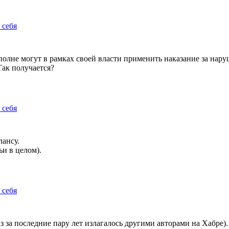
 себя
олне могут в рамках своей власти применить наказание за нару
Так получается?
 себя
лансу.
ьи в целом).
 себя
з за последние пару лет излагалось другими авторами на Хабре).