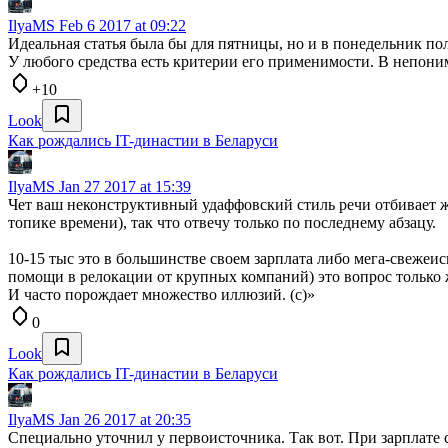
IlyaMS
Feb 6 2017 at 09:22
Идеальная статья была бы для пятницы, но и в понедельник по
У любого средства есть критерии его применимости. В непоним
+10
Look
Как рождались IT-династии в Беларуси
IlyaMS
Jan 27 2017 at 15:39
Чет ваш неконструктивный удаффовский стиль речи отбивает ж
топике времени), так что отвечу только по последнему абзацу.
10-15 тыс это в большинстве своем зарплата либо мега-свеже
помощи в релокации от крупных компаний) это вопрос только ж
И часто порождает множество иллюзий. (с)»
0
Look
Как рождались IT-династии в Беларуси
IlyaMS
Jan 26 2017 at 20:35
Специально уточнил у первоисточника. Так вот. При зарплате с