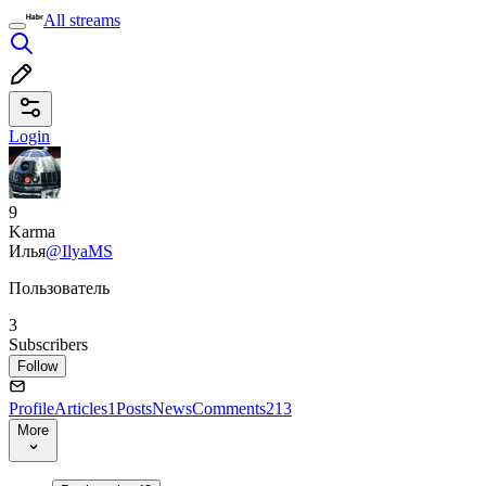
All streams
Login
9
Karma
Илья
@IlyaMS
Пользователь
3
Subscribers
Follow
Profile
Articles
1
Posts
News
Comments
213
More