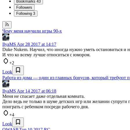
Bookmarks
43
Followers
Following
3
Чему меня научили игры 90-х
IlyaMS
Apr 28 2017 at 14:17
Duke Nukem. Научил, что иногда нужно уметь остановиться и на
И что ко всему лучше относиться с юмором.
+2
Look
Работа из дома — один из главных бонусов, который требуют 
IlyaMS
Apr 14 2017 at 06:18
Меня не спасает даже отдельная комната.
Дело ведь не только в шуме детских игр или желании супруги 
поиграть с ребенком посреди рабочего дня.
+4
Look
OWASP Top 10 2017 RC