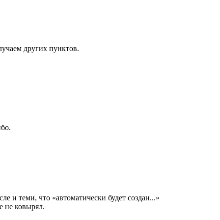
лучаем других пунктов.
бо.
сле и теми, что «автоматически будет создан...»
е не ковырял.