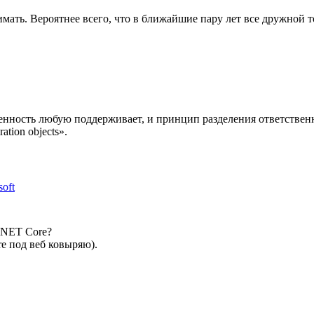
мать. Вероятнее всего, что в ближайшие пару лет все дружной т
енность любую поддерживает, и принцип разделения ответственно
ation objects».
oft
.NET Core?
re под веб ковыряю).