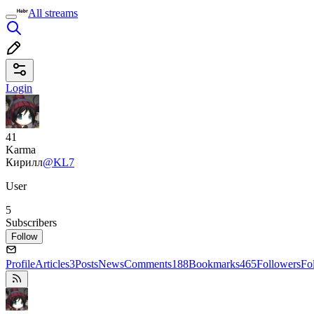
All streams
Login
41
Karma
Кирилл
@KL7
User
5
Subscribers
Follow
Profile
Articles
3
Posts
News
Comments
188
Bookmarks
465
Followers
Fo