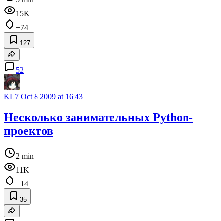
15K
+74
127
52
KL7
Oct 8 2009 at 16:43
Несколько занимательных Python-
проектов
2 min
11K
+14
35