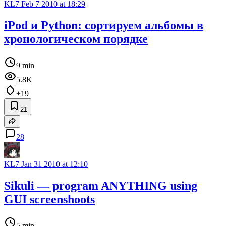
KL7
Feb 7 2010 at 18:29
iPod и Python: сортируем альбомы в
хронологическом порядке
9 min
5.8K
+19
21
28
KL7
Jan 31 2010 at 12:10
Sikuli — program ANYTHING using
GUI screenshoots
5 min