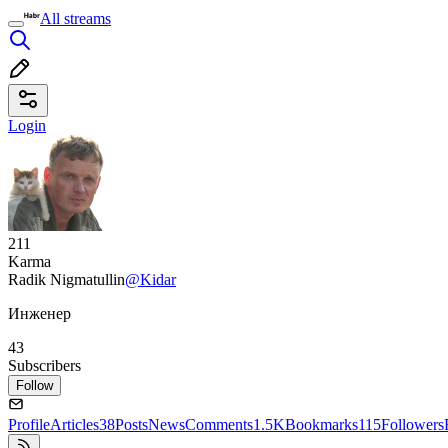
All streams
Login
211
Karma
Radik Nigmatullin
@Kidar
Инженер
43
Subscribers
Follow
Profile
Articles
38
Posts
News
Comments
1.5K
Bookmarks
115
Followers