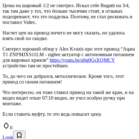
Цены на шаровый 1/2 не смотрел. Искал себе Bugatti на 3/4,
так там даже у тех, что больше тысячми стоят, в отзывах
подозревают, что это подделка. Поэтому, не стал рисковать и
поставил Valtec.
Насчет цен на привод ничего не могу сказать, но удалось
взять свой по скидке.
Смотрел хороший обзор у Alex Kvazis про этот привод “Aqara
T1 ZNFMJXS11LM - zigbee актуатор с автономным питанием
для шаровых кранов”
https://youtu.be/a9q0GsXQMCY
устройство там не простейшее.
То, до чего он добрался, металлическое. Кроме того, этот
привод со своим питанием!
Что интересно, он тоже ставил привод на такой же кран, и на
видео видет откат 07:10 видео, не учел особую ручку при
монтаже.
Если ставить муфту, то это ведь повысит цену.
0
Look