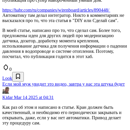
публикация про супер навороченный умный дом.
https://habr.com/ru/companies/wirenboard/articles/890448/
Автоматику там делал интегратор. Никто в комментариях не
высказался про то, что эта статья в "DIY или Сделай сам".
В моей статье, написано про то, что сделал сам. Более того,
предложены идеи для других людей про модернизацию
датчика, дозатор, доработку момента крепления,
использование датчика для получения информации о падении
давления в водопроводе и системе отопления. Поэтому,
посчитал, что публикация годится в этот хаб.
0
Look
Если мой муж увидит это видео, завтра у нас эта штука будет
Kidar
Mar 14 2025 at 04:31
Как раз об этом и написано в статье. Кран должен быть
качественный, и необходимо его периодически закрывать и
открывать, даже, если у вас нет автоматики. Привод делает
эту процедуру сам.