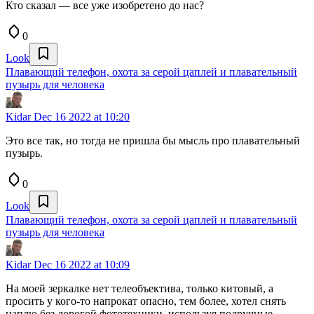
Кто сказал — все уже изобретено до нас?
0
Look
Плавающий телефон, охота за серой цаплей и плавательный
пузырь для человека
Kidar
Dec 16 2022 at 10:20
Это все так, но тогда не пришла бы мысль про плавательный
пузырь.
0
Look
Плавающий телефон, охота за серой цаплей и плавательный
пузырь для человека
Kidar
Dec 16 2022 at 10:09
На моей зеркалке нет телеобъектива, только китовый, а
просить у кого-то напрокат опасно, тем более, хотел снять
цаплю без дорогой фототехники, используя подручные