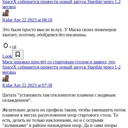
SpaceX собирается провести новый запуск Starship через 1-2
месяца
Kidar
Apr 22 2023 at 08:10
Это были просто мысли вслух. У Маска своих инженеров
хватает, поэтому, обойдемся без писанины.
+18
Look
Маск признал просчёт со стартовым столом и заявил, что
SpaceX собирается провести новый запуск Starship через 1-2
месяца
Kidar
Apr 22 2023 at 07:38
Цитата "установить там отклонители пламени с водяным
охлаждением".
Желательно делать их профиль таким, чтобы уменьшить поток
пламени в местах расположения опор стартового стола. То
есть, делать не только наклонными, но и с острыми
"холмиками" в районе нахождения опор. Да и сами опоры