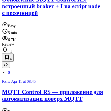
встроенный broker + Lua script node
с песочницей
Easy
5 min
6.7K
Review
+1
4
0
Ksiw
Apr 11 at 08:45
MQTT Control RS — приложение для
автоматизации поверх MQTT