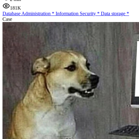
181K
Database Administration
*
Information Security
*
Data storage
*
Case