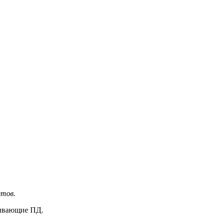
етов.
тывающие ПД.