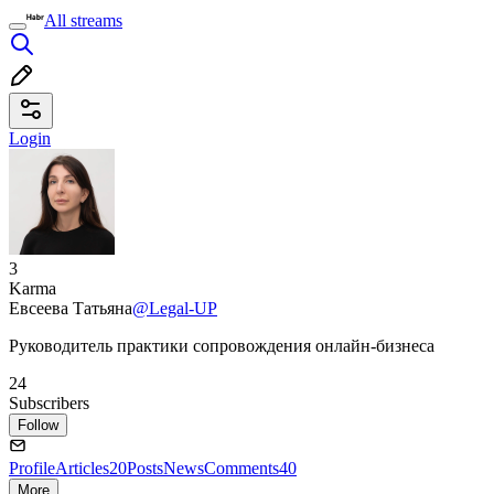
All streams
Login
3
Karma
Евсеева Татьяна
@Legal-UP
Руководитель практики сопровождения онлайн-бизнеса
24
Subscribers
Follow
Profile
Articles
20
Posts
News
Comments
40
More