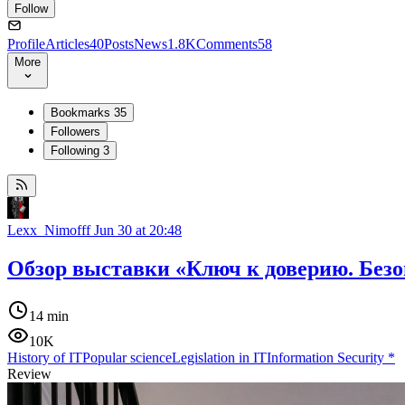
Follow
Profile
Articles
40
Posts
News
1.8K
Comments
58
More
Bookmarks
35
Followers
Following
3
Lexx_Nimofff
Jun 30 at 20:48
Обзор выставки «Ключ к доверию. Безо
14 min
10K
History of IT
Popular science
Legislation in IT
Information Security
*
Review