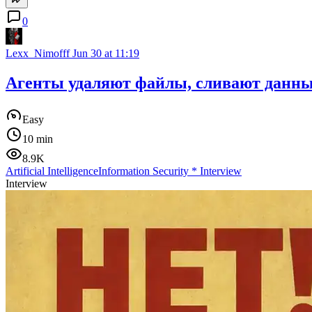
0
Lexx_Nimofff
Jun 30 at 11:19
Агенты удаляют файлы, сливают данные
Easy
10 min
8.9K
Artificial Intelligence
Information Security
*
Interview
Interview