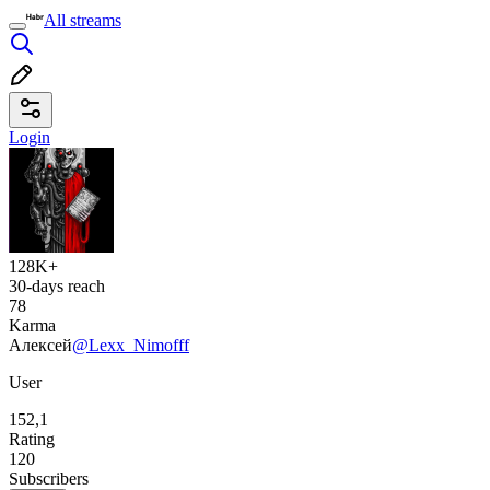
All streams
Login
128K+
30-days reach
78
Karma
Алексей
@Lexx_Nimofff
User
152,1
Rating
120
Subscribers