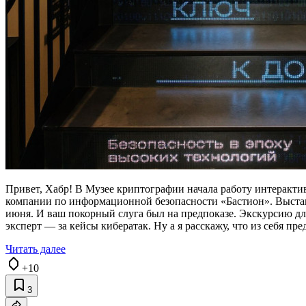
Привет, Хабр! В Музее криптографии начала работу интеракти
компании по информационной безопасности «Бастион». Выставк
июня. И ваш покорный слуга был на предпоказе. Экскурсию дл
эксперт — за кейсы кибератак. Ну а я расскажу, что из себя пр
Читать далее
+10
3