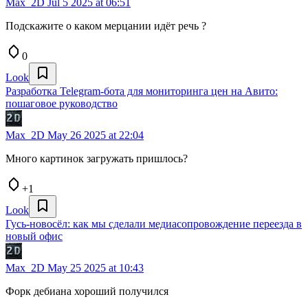
Max_2D
Jul 5 2025 at 06:51
Подскажите о каком мерцании идёт речь ?
0
Look
Разработка Telegram-бота для мониторинга цен на Авито:
пошаговое руководство
Max_2D
May 26 2025 at 22:04
Много картинок загружать пришлось?
+1
Look
Гусь-новосёл: как мы сделали медиасопровождение переезда в
новый офис
Max_2D
May 25 2025 at 10:43
Форк дебиана хороший получился