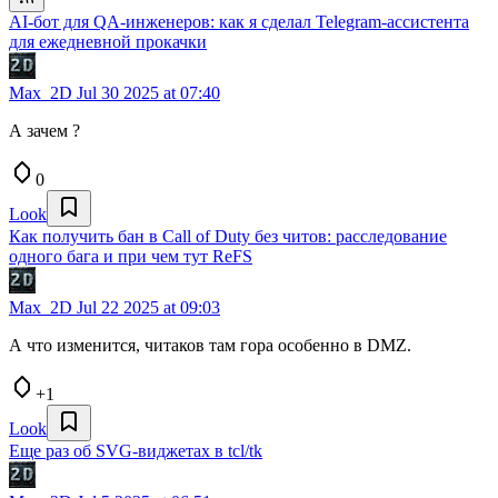
AI-бот для QA-инженеров: как я сделал Telegram-ассистента
для ежедневной прокачки
Max_2D
Jul 30 2025 at 07:40
А зачем ?
0
Look
Как получить бан в Call of Duty без читов: расследование
одного бага и при чем тут ReFS
Max_2D
Jul 22 2025 at 09:03
А что изменится, читаков там гора особенно в DMZ.
+1
Look
Еще раз об SVG-виджетах в tcl/tk