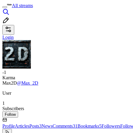
All streams
Login
-1
Karma
Max2D
@Max_2D
User
1
Subscribers
Follow
Profile
Articles
Posts
3
News
Comments
31
Bookmarks
5
Followers
Follo