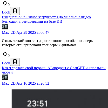
0
Look
Ежедневно на Rutube загружается до миллиона видео
благодаря премодерации на базе ИИ
Max_2D
Apr 29 2025 at 06:47
Столь четкий контент ,просто золото , особенно ящеры
которые сгенерировали трейлеры к фильмам .
0
Look
Как я сделала свой первый AI-продукт с ChatGPT и капелькой
любви
Max_2D
Apr 16 2025 at 20:52