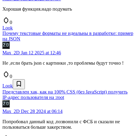
Хорошая функция.надо подумать
0
Look
Почему текстовые форматы не идеальны в разработке: пример
на JSON
Max_2D
Jan 12 2025 at 12:46
Не ,если брать json с картинки ,то проблемы будут точно !
0
Look
Представлен хак, как на 100% CSS (без JavaScript) получить
IP‑адрес пользователя на :root
Max_2D
Dec 28 2024 at 06:14
Попробовал данный код ,позвонили с ФСБ и сказали не
пользоваться больше хакерством.