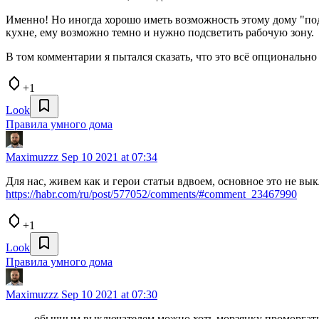
Именно! Но иногда хорошо иметь возможность этому дому "подск
кухне, ему возможно темно и нужно подсветить рабочую зону.
В том комментарии я пытался сказать, что это всё опционально
+1
Look
Правила умного дома
Maximuzzz
Sep 10 2021 at 07:34
Для нас, живем как и герои статьи вдвоем, основное это не вык
https://habr.com/ru/post/577052/comments/#comment_23467990
+1
Look
Правила умного дома
Maximuzzz
Sep 10 2021 at 07:30
обычным выключателем можно хоть морзянку проморгат