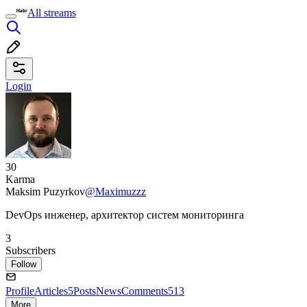
All streams
Login
30
Karma
Maksim Puzyrkov
@Maximuzzz
DevOps инженер, архитектор систем мониторинга
3
Subscribers
Follow
Profile
Articles
5
Posts
News
Comments
513
More