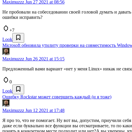
Maximuzzz
Jun 27 2021 at 08:56
Не пробовали на собеседовании своей головой думать и давать
ошибки исправить?
+7
Look
Microsoft обновила утилиту проверки на совместимость Window
Maximuzzz
Jun 26 2021 at 15:15
Предложенный вами вариант «нет у меня Linux» никак не связ
0
Look
Ошибку Rockstar может совершить каждый (и я тоже)
Maximuzzz
Jun 12 2021 at 17:48
Я про то, что не помогает. Ну вот вы, допустим, приучили се
даже если буквально все функции вы отсматриваете, то по как
понять в конкретном месте подходит или нет?А вы уверены, ч