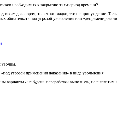
 тасков необходимых к закрытию за х-период времени?
д таким договором, то взятки гладки, это не принуждение. Тольк
ных обязательств под угрозой увольнения или «депременировани
ов
я уволим.
 «под угрозой применения наказания» в виде увольнения.
жны варианты - не будешь переработки выполнять, не выплатим «