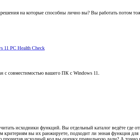
 решения на которые способны лично вы? Вы работать потом тоже
s 11 PC Health Check
ан с совместимостью вашего ПК с Windows 11.
бя читать исходники функций. Вы отдельный каталог ведёте где 
им критериям вы их ранжируете, подходит ли энная функция для
то прочитав исходный код вы оценку правильную дали? А точно