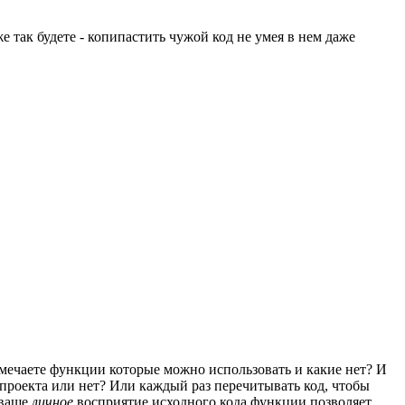
 так будете - копипастить чужой код не умея в нем даже
отмечаете функции которые можно использовать и какие нет? И
 проекта или нет? Или каждый раз перечитывать код, чтобы
 ваше
личное
восприятие исходного кода функции позволяет