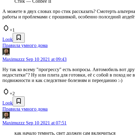
Стик — Conbee II
А можете в двух словах про стик рассказать? Смотерть альтер
работы и проблемами с прошивкой, особенно полседний апдейт
+1
Look
Правила умного дома
Maximuzzz
Sep 10 2021 at 09:43
Ну так ко всему "прогрессу" есть вопросы. Автомобиль вот др
недостатки"? Ну или плита для готовки, её с собой в поход не 
подвижности и как следсвтвие болезням и перееданию :-)
+2
Look
Правила умного дома
Maximuzzz
Sep 10 2021 at 07:51
как начало темнеть, свет должен сам включиться