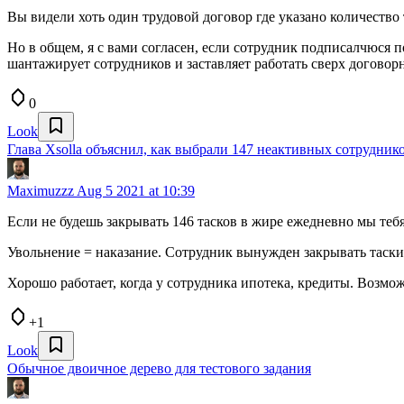
Вы видели хоть один трудовой договор где указано количество
Но в общем, я с вами согласен, если сотрудник подписалчюся по
шантажирует сотрудников и заставляет работать сверх договор
0
Look
Глава Xsolla объяснил, как выбрали 147 неактивных сотрудник
Maximuzzz
Aug 5 2021 at 10:39
Если не будешь закрывать 146 тасков в жире ежедневно мы теб
Увольнение = наказание. Сотрудник вынужден закрывать таски
Хорошо работает, когда у сотрудника ипотека, кредиты. Возмо
+1
Look
Обычное двоичное дерево для тестового задания