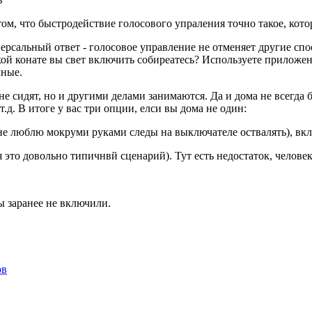
м, что быстродействие голосового упраления точно такое, которо
ерсальный ответ - голосовое управление не отменяет другие сп
кой конате вы свет включить собиреатесь? Используете приложе
чные.
е сидят, но и другими делами занимаются. Да и дома не всегда 
т.д. В итоге у вас три опции, елси вы дома не один:
, не люблю мокруми руками следы на выключателе оствалять), вк
 это довольно типичнвй сценарий). Тут есть недостаток, человек
вы заранее не включили.
ов