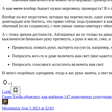
А вам
часто
вообще бывает нужно морозянку проморагть? Я о то
Вообще на все недостатки, которые вы перечислили, один унив
домочадцам или боитесь, что прямо сейчас подслушивают в ка
обычный (если сохранили), с ним умные лампы имитирут обы
А с точки зрения достоинств. Айтишники же не только на диван
выключателя буквально руку протянуть, а руки в масле, соке, и 
Прерваться, помыть руки, вытереть нусухо (я, например
Попросить кого-то в доме включить вам свет (мне кажется
Попросить голосового ассистента включить вам свет.
И много подобных сценариев, еогда к вас руки заняты, а свет 
+1
Look
Глава Xsolla объяснил, как выбрали 147 неактивных сотрудник
Maximuzzz
Aug 5 2021 at 22:01