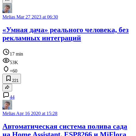
Melias
Mar 27 2023 at 06:30
«Умная дача» реального человека, без
рекламных интеграций
17 min
53K
+60
221
44
Melias
Apr 16 2020 at 15:28
Автоматическая система полива сада
на Home Assistant, ESP8266 и MiFlora