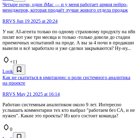
Четыре ночи, один iMac — и у меня работает армия нейро-
менеджеров, которая продаёт лучше живого отдела продаж
RRVS
Jun 19 2025 at 20:24
У нас AI-агента только по одному страховому продукту на n8n
пилят вот уже три месяца и только -только довели до стадии
приемочных испытаний на проде. А вы за 4 ночи в продакшн
вывели и всё заработало и уже сделки закрываются? Ну-ну...
+11
Look
Как не скатиться в имитацию: о роли системного аналитика
на проекте
RRVS
May 21 2025 at 16:14
Работаю системным аналитиком около 9 лет. Интересно
услышать комментарии тех кто выбрал "работаем без СА, и не
нужен". Какие это проекты? Из кого состоит команда?
0