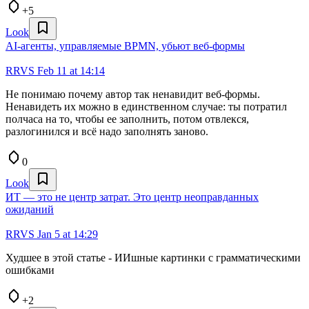
+5
Look
AI-агенты, управляемые BPMN, убьют веб-формы
RRVS
Feb 11 at 14:14
Не понимаю почему автор так ненавидит веб-формы.
Ненавидеть их можно в единственном случае: ты потратил
полчаса на то, чтобы ее заполнить, потом отвлекся,
разлогинился и всё надо заполнять заново.
0
Look
ИТ — это не центр затрат. Это центр неоправданных
ожиданий
RRVS
Jan 5 at 14:29
Худшее в этой статье - ИИшные картинки с грамматическими
ошибками
+2