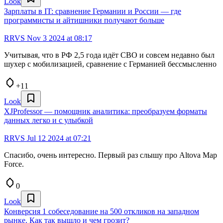
Look
Зарплаты в IT: сравнение Германии и России — где
программисты и айтишники получают больше
RRVS
Nov 3 2024 at 08:17
Учитывая, что в РФ 2,5 года идёт СВО и совсем недавно был
шухер с мобилизацией, сравнение с Германией бессмысленно
+11
Look
XJProfessor — помощник аналитика: преобразуем форматы
данных легко и с улыбкой
RRVS
Jul 12 2024 at 07:21
Спасибо, очень интересно. Первый раз слышу про Altova Map
Force.
0
Look
Конверсия 1 собеседование на 500 откликов на западном
рынке. Как так вышло и чем грозит?