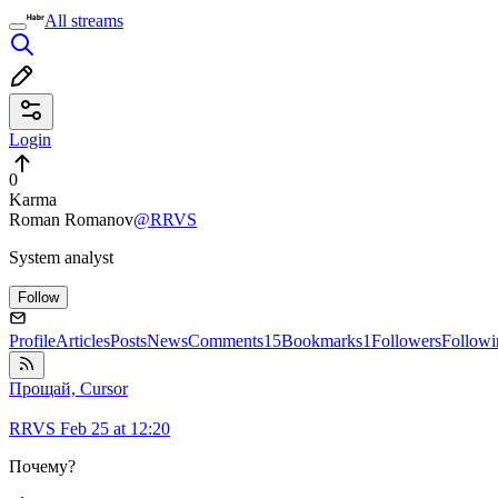
All streams
Login
0
Karma
Roman Romanov
@RRVS
System analyst
Follow
Profile
Articles
Posts
News
Comments
15
Bookmarks
1
Followers
Followi
Прощай, Cursor
RRVS
Feb 25 at 12:20
Почему?