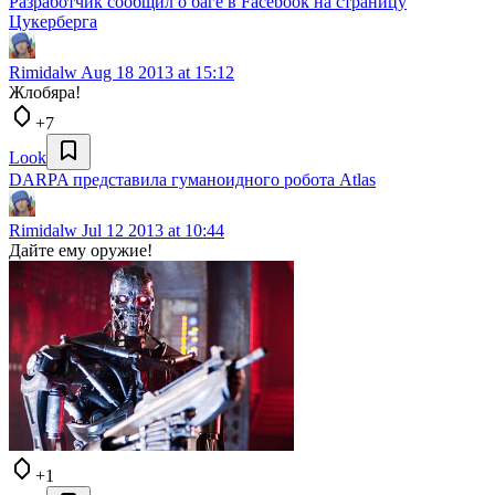
Разработчик сообщил о баге в Facebook на страницу
Цукерберга
Rimidalw
Aug 18 2013 at 15:12
Жлобяра!
+7
Look
DARPA представила гуманоидного робота Atlas
Rimidalw
Jul 12 2013 at 10:44
Дайте ему оружие!
+1