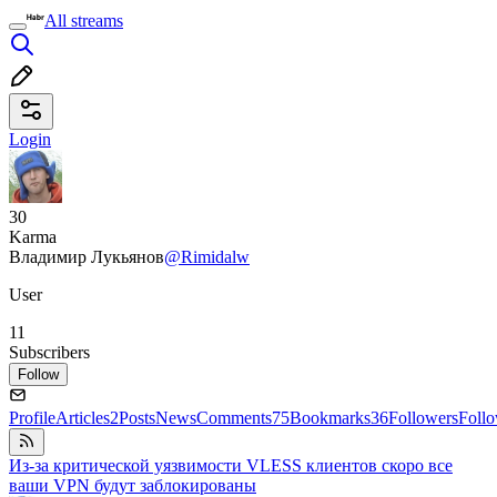
All streams
Login
30
Karma
Владимир Лукьянов
@Rimidalw
User
11
Subscribers
Follow
Profile
Articles
2
Posts
News
Comments
75
Bookmarks
36
Followers
Foll
Из-за критической уязвимости VLESS клиентов скоро все
ваши VPN будут заблокированы