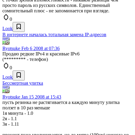
просто пароль из русских символов. Единственный
сомнительный плюс - не запоминается при взгляде.
0
Look
В интернете началась тотальная замена IP-адресов
Ryotsuke
Feb 6 2008 at 07:36
Продаю редкие IPv4 и красивые IPv6
(********* - телефон)
0
Look
Бессмертная улитка
Ryotsuke
Jan 15 2008 at 15:43
пусть резинка не растягивается а каждую минуту улитка
ползет в 10 раз меньше
1я минута - 1.0
2я - 1.1
3я - 1.11
процент тоже увеличивается, но до метра (100см) никогда не