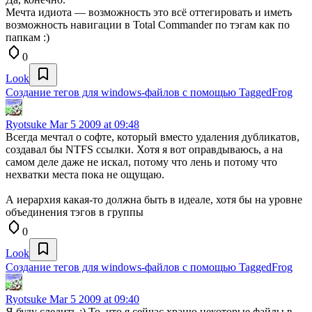
Мечта идиота — возможность это всё оттегировать и иметь
возможность навигации в Total Commander по тэгам как по
папкам :)
0
Look
Создание тегов для windows-файлов с помощью TaggedFrog
Ryotsuke
Mar 5 2009 at 09:48
Всегда мечтал о софте, который вместо удаления дубликатов,
создавал бы NTFS ссылки. Хотя я вот оправдываюсь, а на
самом деле даже не искал, потому что лень и потому что
нехватки места пока не ощущаю.
А иерархия какая-то должна быть в идеале, хотя бы на уровне
объединения тэгов в группы
0
Look
Создание тегов для windows-файлов с помощью TaggedFrog
Ryotsuke
Mar 5 2009 at 09:40
Я буду следить ;) То, что я сейчас храню некоторые файлы в