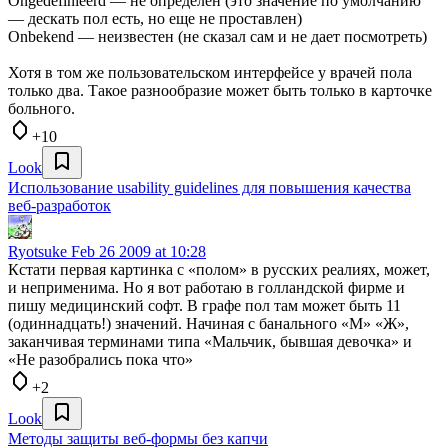
Ongedefinieerd — не определен (это значение по умолчанию
— дескать пол есть, но еще не проставлен)
Onbekend — неизвестен (не сказал сам и не дает посмотреть)
Хотя в том же пользовательском интерфейсе у врачей пола
только два. Такое разнообразие может быть только в карточке
больного.
+10
Look
Использование usability guidelines для повышения качества
веб-разработок
Ryotsuke
Feb 26 2009 at 10:28
Кстати первая картинка с «полом» в русских реалиях, может,
и неприменима. Но я вот работаю в голландской фирме и
пишу медицинский софт. В графе пол там может быть 11
(одиннадцать!) значений. Начиная с банального «М» «Ж»,
заканчивая терминами типа «Мальчик, бывшая девочка» и
«Не разобрались пока что»
+2
Look
Методы защиты веб-формы без капчи