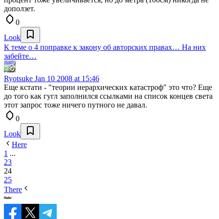
доползет.
0
Look
К теме о 4 поправке к закону об авторских правах… На них
забейте…
Ryotsuke
Jan 10 2008 at 15:46
Еще кстати - "теории иерархических катастроф" это что? Еще
до того как гугл заполнился ссылками на список концев света
этот запрос тоже ничего путного не давал.
0
Look
Here
1
...
23
24
25
There