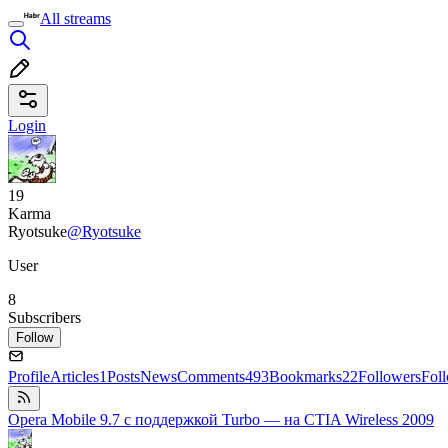
All streams
Login
19
Karma
Ryotsuke
@Ryotsuke
User
8
Subscribers
Follow
Profile
Articles
1
Posts
News
Comments
493
Bookmarks
22
Followers
Fol
Opera Mobile 9.7 с поддержкой Turbo — на CTIA Wireless 2009