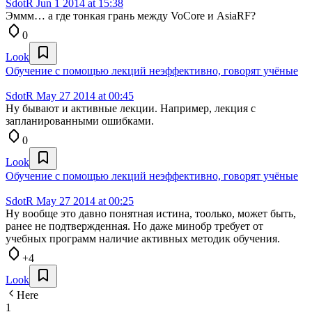
SdotR
Jun 1 2014 at 15:38
Эммм… а где тонкая грань между VoCore и AsiaRF?
0
Look
Обучение с помощью лекций неэффективно, говорят учёные
SdotR
May 27 2014 at 00:45
Ну бывают и активные лекции. Например, лекция с
запланированными ошибками.
0
Look
Обучение с помощью лекций неэффективно, говорят учёные
SdotR
May 27 2014 at 00:25
Ну вообще это давно понятная истина, тоолько, может быть,
ранее не подтвержденная. Но даже минобр требует от
учебных программ наличие активных методик обучения.
+4
Look
Here
1