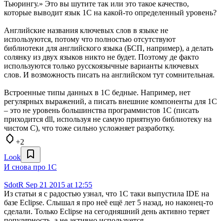
Тьюрингу.» Это вы шутите так или это такое качество,
которые выводит язык 1С на какой-то определенный уровень?
Английские названия ключевых слов в языке не
используются, потому что полностью отсутствуют
библиотеки для английского языка (БСП, например), а делать
солянку из двух языков никто не будет. Поэтому де факто
используются только русскоязычные варианты ключевых
слов. И возможность писать на английском тут сомнительная.
Встроенные типы данных в 1С бедные. Например, нет
регулярных выражений, а писать внешние компоненты для 1С
– это не уровень большинства программистов 1С (писать
приходится dll, используя не самую приятную библиотеку на
чистом C), что тоже сильно усложняет разработку.
+2
Look
И снова про 1С
SdotR
Sep 21 2015 at 12:55
Из статьи я с радостью узнал, что 1С таки выпустила IDE на
базе Eclipse. Слышал я про неё ещё лет 5 назад, но наконец-то
сделали. Только Eclipse на сегодняшний день активно теряет
популярность, а не активно используется.