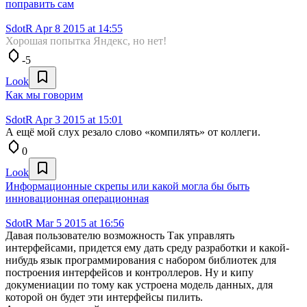
поправить сам
SdotR
Apr 8 2015 at 14:55
Хорошая попытка Яндекс, но нет!
-5
Look
Как мы говорим
SdotR
Apr 3 2015 at 15:01
А ещё мой слух резало слово «компилять» от коллеги.
0
Look
Информационные скрепы или какой могла бы быть
инновационная операционная
SdotR
Mar 5 2015 at 16:56
Давая пользователю возможность Так управлять
интерфейсами, придется ему дать среду разработки и какой-
нибудь язык программирования с набором библиотек для
построения интерфейсов и контроллеров. Ну и кипу
докумениации по тому как устроена модель данных, для
которой он будет эти интерфейсы пилить.