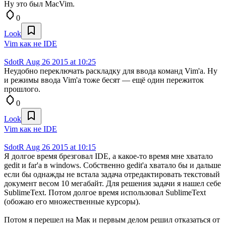
Ну это был MacVim.
0
Look
Vim как не IDE
SdotR
Aug 26 2015 at 10:25
Неудобно переключать раскладку для ввода команд Vim'а. Ну
и режимы ввода Vim'а тоже бесят — ещё один пережиток
прошлого.
0
Look
Vim как не IDE
SdotR
Aug 26 2015 at 10:15
Я долгое время брезговал IDE, а какое-то время мне хватало
gedit и far'а в windows. Собственно gedit'а хватало бы и дальше
если бы однажды не встала задача отредактировать текстовый
документ весом 10 мегабайт. Для решения задачи я нашел себе
SublimeText. Потом долгое время использовал SublimeText
(обожаю его множественные курсоры).
Потом я перешел на Мак и первым делом решил отказаться от