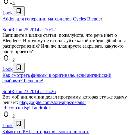
+4
Look
Addon для генерации материалов Cycles Blender
SdotR
Jun 25 2014 at 10:12
Напишите в шапке статьи, пожалуйста, что речь идет о
Blender'е. И почему не используйте какой-нибудь github для
распространения? Или же планируете закрывать какую-то
часть проекта?
+2
Look
Как смотреть фильмы в оригинале, если английский
слабоват? Решение!
SdotR
Jun 23 2014 at 15:26
Вот мой дипломник делал программу, которая эту же задачу
решает:
play.google.com/store/apps/details?
id=com.textsplit.android
?
+2
Look
3 факта о PHP, которых вы могли не знать