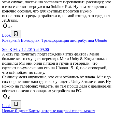
этом случае, постоянно заставляет переключать раскладку, что
в итоге я опять вернулся на SublimeText. Ну и за это время я
конечно осознал, что для крупных проектов нужно
использовать среды разработки и, на мой взгляд, это среды от
JetBrains.
+4
Look
Коварный Волкодлак. Трансформация дистрибутива Ubuntu
SdotR
May 12 2015 at 09:06
А есть где почитать подтверждения этих фактов? Меня
больше всего смущает переход к Mir и Unity 8. Когда только
появился Mir они били пяткой в грудь и говорили, что
сделают по-умолчанию его на Ubuntu 15.10, но с оговоркой,
что всё пойдет по плану.
Сейчас у меня ощущение, что они отбились от плана. Mir я до
сих пор не понимаю где и как увидеть. Unity 8 тоже самое. Ну
можно на телефонах увидеть, но там проще дела с драйверами
обстоят нежели с зоопарком устройств на PC.
0
Look
Новые Яндекс.Карты, которые каждый теперь может