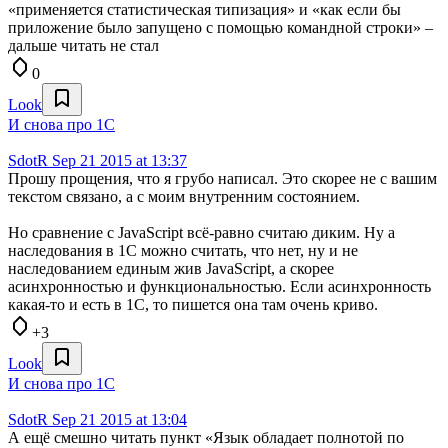
«применяется статистическая типизация» и «как если бы
приложение было запущено с помощью командной строки» –
дальше читать не стал
0
Look
И снова про 1С
SdotR
Sep 21 2015 at 13:37
Прошу прощения, что я грубо написал. Это скорее не с вашим
текстом связано, а с моим внутренним состоянием.
Но сравнение с JavaScript всё-равно считаю диким. Ну а
наследования в 1С можно считать, что нет, ну и не
наследованием единым жив JavaScript, а скорее
асинхронностью и функциональностью. Если асинхронность
какая-то и есть в 1С, то пишется она там очень криво.
+3
Look
И снова про 1С
SdotR
Sep 21 2015 at 13:04
А ещё смешно читать пункт «Язык обладает полнотой по