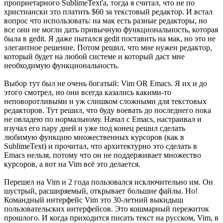
проприетарного SublimeText'а, тогда я считал, что не по
христиански это платить $60 за текстовый редактор. И встал
вопрос что использовать: на мак есть разные редакторы, но
все они не могли дать привычную функциональность, которая
была в gedit. Я даже пытался gedit поставить на мак, но это не
элегантное решение. Потом решил, что мне нужен редактор,
который будет на любой системе и который даст мне
необходимую функциональность.
Выбор тут был не очень богатый: Vim OR Emacs. Я их и до
этого смотрел, но они всегда казались какими-то
неповоротливыми и уж слишком сложными для текстовых
редакторов. Тут решил, что буду воевать до последнего пока
не овладею по нормальному. Начал с Emacs, настраивал и
изучал его пару дней и уже под конец решил сделать
любимую функцию множественных курсоров (как в
SublimeText) и прочитал, что архитектурно это сделать в
Emacs нельзя, потому что он не поддерживает множество
курсоров, а вот на Vim всё это делается.
Перешел на Vim и 2 года пользовался исключительно им. Он
шустрый, расширяемый, открывает большие файлы. Но!
Командный интерфейс Vim это 30-летний выкидыш
пользовательских интерфейсов. Это кошмарный пережиток
прошлого. И когда приходится писать текст на русском, Vim, в