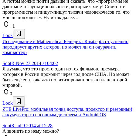
А потом можно пойти дальше и сказать, что «программы не
дают мне те функциональности, которые я хочу! Сидят эти
программисты и пишут-пишут тысячи человекочасов то, что
мне не подходит!». Ну и так далее…
+1
Look
Исследование в Mathematica: Бенедикт Камбербэтч успешно
пародирует других актеров, но может ли он одурачить
компьютер?
SdotR
Nov 27 2014 at 04:02
Я думаю, что это просто один из тех фильмов, премьера
которых в России проходит через год после США. Но может
быть ещё есть какая-то политизированность в плане второй
мировой.
0
Look
ZTE LivePro: мобильная точка доступа, проектор и резервный
аккумулятор с сенсорным дисплеем и Android OS
SdotR
Jul 9 2014 at 15:28
А звонить по нему можно?