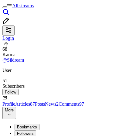
All streams
Login
68
Karma
@Sildream
User
51
Subscribers
Follow
Profile
Articles
87
Posts
News
2
Comments
97
More
Bookmarks
Followers