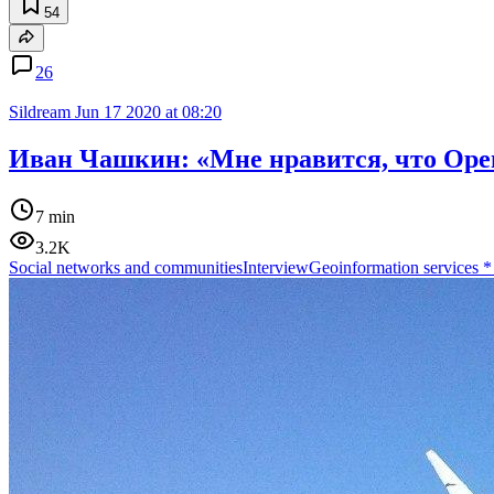
54
26
Sildream
Jun 17 2020 at 08:20
Иван Чашкин: «Мне нравится, что Open
7 min
3.2K
Social networks and communities
Interview
Geoinformation services