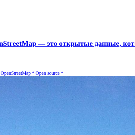
StreetMap — это открытые данные, кот
*
OpenStreetMap
*
Open source
*