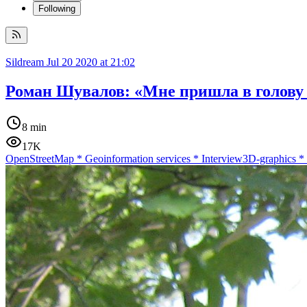
Following
Sildream
Jul 20 2020 at 21:02
Роман Шувалов: «Мне пришла в голову
8 min
17K
OpenStreetMap
*
Geoinformation services
*
Interview
3D-graphics
*