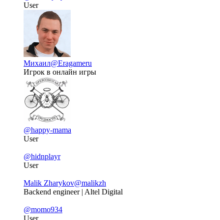
User
Михаил
@Eragameru
Игрок в онлайн игры
@happy-mama
User
@hidnplayr
User
Malik Zharykov
@malikzh
Backend engineer | Altel Digital
@momo934
User