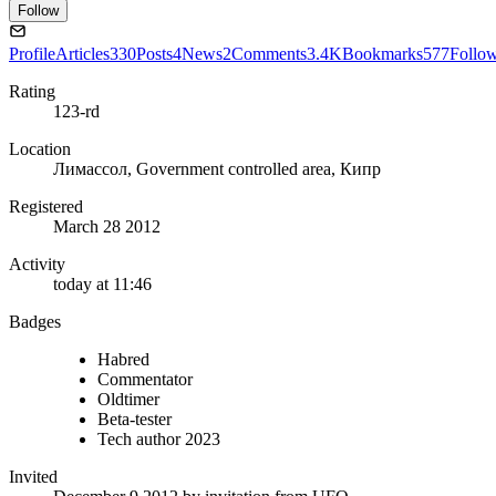
Follow
Profile
Articles
330
Posts
4
News
2
Comments
3.4K
Bookmarks
577
Follow
Rating
123-rd
Location
Лимассол, Government controlled area, Кипр
Registered
March 28 2012
Activity
today at 11:46
Badges
Habred
Commentator
Oldtimer
Beta-tester
Tech author 2023
Invited