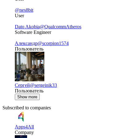
@nes8bit
User
Dato Akobia
@QualcommAtheros
Software Engineer
Александр
@scorpion1574
Пользователь
Сергей
@sergeinik33
Пользователь
Show more
Subscribed to companies
Apps4All
Company