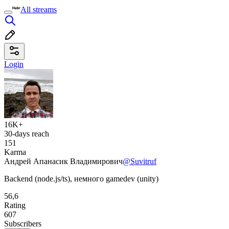
All streams
Login
16K+
30-days reach
151
Karma
Андрей Апанасик Владимирович
@Suvitruf
Backend (node.js/ts), немного gamedev (unity)
56,6
Rating
607
Subscribers