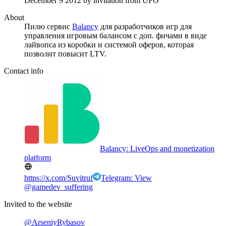
December 9 2012
by invitation from
UFO
About
Пилю сервис
Balancy
для разработчиков игр для
управления игровым балансом с доп. фичами в виде
лайвопса из коробки и системой оферов, которая
позволит повысит LTV.
Contact info
Balancy: LiveOps and monetization
platform
https://x.com/Suvitruf
Telegram: View
@gamedev_suffering
Invited to the website
@ArseniyRybasov