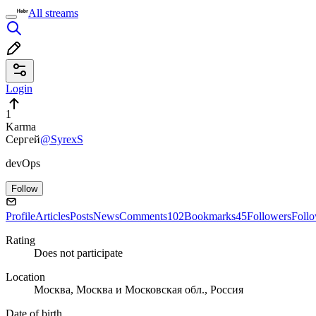
All streams
Login
1
Karma
Сергей
@SyrexS
devOps
Follow
Profile
Articles
Posts
News
Comments
102
Bookmarks
45
Followers
Foll
Rating
Does not participate
Location
Москва, Москва и Московская обл., Россия
Date of birth