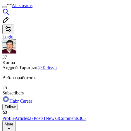
All streams
Login
37
Karma
Андрей Тарицын
@Taritsyn
Веб-разработчик
25
Subscribers
Habr Career
Follow
Profile
Articles
27
Posts
1
News
3
Comments
365
More