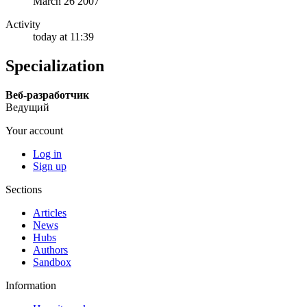
March 26 2007
Activity
today at 11:39
Specialization
Веб-разработчик
Ведущий
Your account
Log in
Sign up
Sections
Articles
News
Hubs
Authors
Sandbox
Information