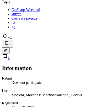
Tags:
GoSharp Weekend
митап
охота на волков
c#
go
+2
0
1
Information
Rating
Does not participate
Location
Москва, Москва и Московская обл., Россия
Registered