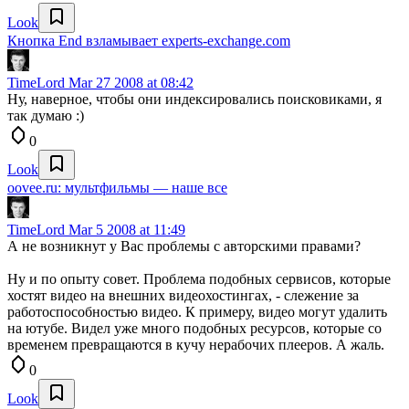
Look
Кнопка End взламывает experts-exchange.com
TimeLord
Mar 27 2008 at 08:42
Ну, наверное, чтобы они индексировались поисковиками, я
так думаю :)
0
Look
oovee.ru: мультфильмы — наше все
TimeLord
Mar 5 2008 at 11:49
А не возникнут у Вас проблемы с авторскими правами?
Ну и по опыту совет. Проблема подобных сервисов, которые
хостят видео на внешних видеохостингах, - слежение за
работоспособностью видео. К примеру, видео могут удалить
на ютубе. Видел уже много подобных ресурсов, которые со
временем превращаются в кучу нерабочих плееров. А жаль.
0
Look