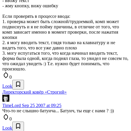
- ввожу текст
- жму кнопку, вижу ошибку
Если проверять в процессе ввода:
1. проверка может быть сложной/трудоемкой, комп может
подвиснуть и я не пойму причины, в отличие от того, что
комп зависает именно в момент проверки, после нажатия
кнопки
2. я могу вводить текст, глядя только на клавиатуру и не
видеть того, что все уже давно плохо
3. могу испугаться того, что когда начинал вводить текст,
форма была одной, когда поднял глаза, то увидел не совсем то,
что ожидал увидеть :) Т.е. нужно будет понимать, что
произошло.
0
Look
Директорский ковёр «Строгий»
TimeLord
Sep 25 2007 at 09:25
Что-то не слышно батуича... Батуич, ты еще с нами ? :))
0
Look