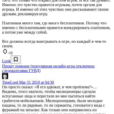
того, что только что открыл для себя игрок. И все так думают.
Именно это чувство нравится игрокам, почти оргазм для
игрока. И именно об этих чувствах они рассказывают своим
друзьям, рекламируя игру.
Платников много там, где много бесплатников. Потому что
именно с бесплатниками нравится конкурировать платником,
а потом уже между собой.
Все должны всегда выигрывать в игре, но каждый в чем-то
своем.
+9
Look
Прошу помощи (популярная онлайн-игра отключена
следователями ГУВД)
TimeLord
Mar 31 2010 at 04:30
Он просто сказал: «Я его адвокат, в чем проблема?»…
Видимо, этого хватило, чтобы милиционеры сделали
испуганные лица и перестали во мне пытаться найти
грабителя мобильников. Милиционерами, были молодые
пацаны, то ли рядовые, то ли сержанты, гоповатого вида с
фуражкой на затылке. Как только они направились по