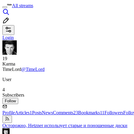
All streams
Login
19
Karma
TimeLord
@TimeLord
User
4
Subscribers
Follow
Profile
Articles
1
Posts
News
Comments
23
Bookmarks
11
Followers
Foll
Осторожно, Hetzner использует старые и поношенные диски