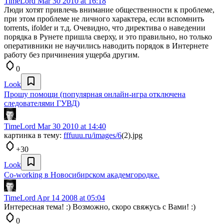
TimeLord
Mar 30 2010 at 16:18
Люди хотят привлечь внимание общественности к проблеме,
при этом проблеме не личного характера, если вспомнить
torrents, ifolder и т.д. Очевидно, что директива о наведении
порядка в Рунете пришла сверху, и это правильно, но только
оперативники не научились наводить порядок в Интернете
работу без причинения ущерба другим.
0
Look
Прошу помощи (популярная онлайн-игра отключена
следователями ГУВД)
TimeLord
Mar 30 2010 at 14:40
картинка в тему:
fffuuu.ru/images/6
(2).jpg
+30
Look
Co-working в Новосибирском академгородке.
TimeLord
Apr 14 2008 at 05:04
Интересная тема! :) Возможно, скоро свяжусь с Вами! :)
0