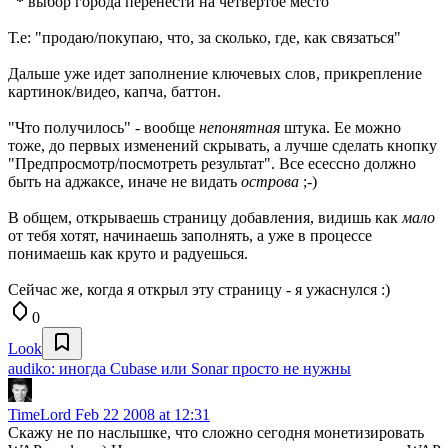
*
выбор города перенести на четвертое место
Т.е: "продаю/покупаю, что, за сколько, где, как связаться"
Дальше уже идет заполнение ключевых слов, прикрепление
картинок/видео, капча, баттон.
"Что получилось" - вообще
непонятная
штука. Ее можно
тоже, до первых изменений скрывать, а лучше сделать кнопку
"Предпросмотр/посмотреть результат". Все есессно должно
быть на аджаксе, иначе не видать
острова
;-)
В общем, открываешь страницу добавления, видишь как
мало
от тебя хотят, начинаешь заполнять, а уже в процессе
понимаешь как круто и радуешься.
Сейчас же, когда я открыл эту страницу - я ужаснулся :)
0
Look
audiko: иногда Cubase или Sonar просто не нужны
TimeLord
Feb 22 2008 at 12:31
Скажу не по наслышке, что сложно сегодня монетизировать