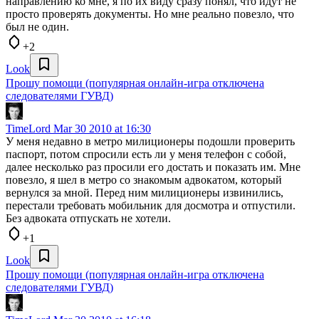
направлению ко мне, я по их виду сразу понял, что идут не
просто проверять документы. Но мне реально повезло, что
был не один.
+2
Look
Прошу помощи (популярная онлайн-игра отключена
следователями ГУВД)
TimeLord
Mar 30 2010 at 16:30
У меня недавно в метро милиционеры подошли проверить
паспорт, потом спросили есть ли у меня телефон с собой,
далее несколько раз просили его достать и показать им. Мне
повезло, я шел в метро со знакомым адвокатом, который
вернулся за мной. Перед ним милиционеры извинились,
перестали требовать мобильник для досмотра и отпустили.
Без адвоката отпускать не хотели.
+1
Look
Прошу помощи (популярная онлайн-игра отключена
следователями ГУВД)