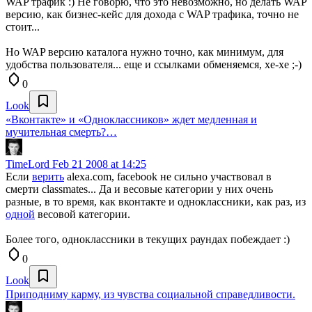
WAP трафик :) Не говорю, что это невозможно, но делать WAP
версию, как бизнес-кейс для дохода с WAP трафика, точно не
стоит...
Но WAP версию каталога нужно точно, как минимум, для
удобства пользователя... еще и ссылками обменяемся, хе-хе ;-)
0
Look
«Вконтакте» и «Одноклассников» ждет медленная и
мучительная смерть?…
TimeLord
Feb 21 2008 at 14:25
Если
верить
alexa.com, facebook не сильно участвовал в
смерти classmates... Да и весовые категории у них очень
разные, в то время, как вконтакте и одноклассники, как раз, из
одной
весовой категории.
Более того, одноклассники в текущих раундах побеждает :)
0
Look
Приподниму карму, из чувства социальной справедливости.