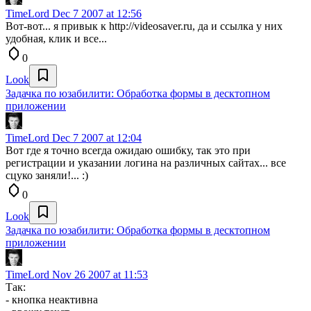
TimeLord
Dec 7 2007 at 12:56
Вот-вот... я привык к http://videosaver.ru, да и ссылка у них
удобная, клик и все...
0
Look
Задачка по юзабилити: Обработка формы в десктопном
приложении
TimeLord
Dec 7 2007 at 12:04
Вот где я точно всегда ожидаю ошибку, так это при
регистрации и указании логина на различных сайтах... все
сцуко заняли!... :)
0
Look
Задачка по юзабилити: Обработка формы в десктопном
приложении
TimeLord
Nov 26 2007 at 11:53
Так:
- кнопка неактивна