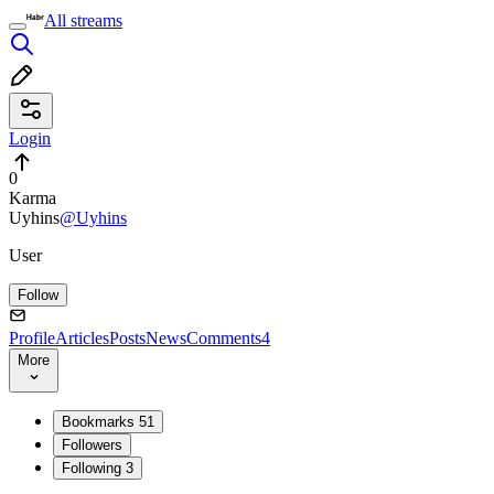
All streams
Login
0
Karma
Uyhins
@Uyhins
User
Follow
Profile
Articles
Posts
News
Comments
4
More
Bookmarks
51
Followers
Following
3