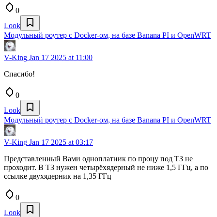
0
Look
Модульный роутер с Docker-ом, на базе Banana PI и OpenWRT
V-King
Jan 17 2025 at 11:00
Спасибо!
0
Look
Модульный роутер с Docker-ом, на базе Banana PI и OpenWRT
V-King
Jan 17 2025 at 03:17
Представленный Вами одноплатник по процу под ТЗ не
проходит. В ТЗ нужен четырёхядерный не ниже 1,5 ГГц, а по
ссылке двухядерник на 1,35 ГГц
0
Look