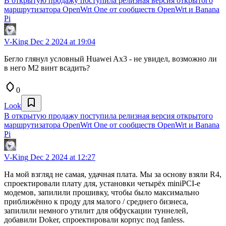
В открытую продажу поступила релизная версия открытого
маршрутизатора OpenWrt One от сообществ OpenWrt и Banana
Pi
V-King
Dec 2 2024 at 19:04
Бегло глянул условный Huawei Ax3 - не увидел, возможно ли
в него M2 винт всадить?
0
Look
В открытую продажу поступила релизная версия открытого
маршрутизатора OpenWrt One от сообществ OpenWrt и Banana
Pi
V-King
Dec 2 2024 at 12:27
На мой взгляд не самая, удачная плата. Мы за основу взяли R4,
спроектировали плату для, установки четырёх miniPCI-e
модемов, запилили прошивку, чтобы было максимально
приближённо к проду для малого / среднего бизнеса,
запилили немного утилит для обфускации туннелей,
добавили Doker, спроектировали корпус под fanless.