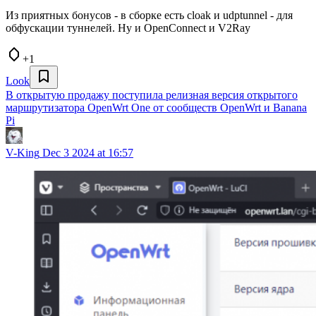
Из приятных бонусов - в сборке есть cloak и udptunnel - для
обфускации туннелей. Ну и OpenConnect и V2Ray
+1
Look
В открытую продажу поступила релизная версия открытого
маршрутизатора OpenWrt One от сообществ OpenWrt и Banana
Pi
V-King
Dec 3 2024 at 16:57