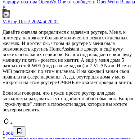
маршрутизатора OpenWrt One от сообществ OpenWrt и Banana
Pi
V-King
Dec 2 2024 at 20:02
Давайте сначала определимся с задачами роутера. Меня, к
примеру, напрягает большое количество всяких отдельных
железяк. И я хотел бы, чтобы на роутере у меня была
возможность крутить HomeAssistant в докере и ещё кучу
всяких небольших сервисов. Если я под каждый сервис буду
малинку пихать - розеток не хватит. А ещё у меня дома 5
разных сетей WiFi (под разные задачи) и 7 VLAN-ов. И сети
WiFi распиханы по этим виланам. И на каждый вилан свои
правила на фаере нарезаны. А, да, роутер для дома у меня
микрот и на этом роутере ОЧЕНЬ не хватает докера и винта.
Если мы говорим, что нужен просто роутер для дома
ынтырнеты раздавать - тут подойдёт любой обмылок. Вопрос
"хуже-лучше" лежит в плоскости задач, которые вы хотите
роутером решить.
+1
Look