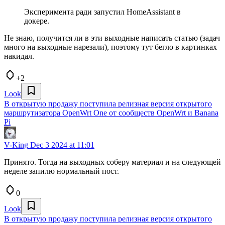
Эксперимента ради запустил HomeAssistant в
докере.
Не знаю, получится ли в эти выходные написать статью (задач
много на выходные нарезали), поэтому тут бегло в картинках
накидал.
+2
Look
В открытую продажу поступила релизная версия открытого
маршрутизатора OpenWrt One от сообществ OpenWrt и Banana
Pi
V-King
Dec 3 2024 at 11:01
Принято. Тогда на выходных соберу материал и на следующей
неделе запилю нормальный пост.
0
Look
В открытую продажу поступила релизная версия открытого