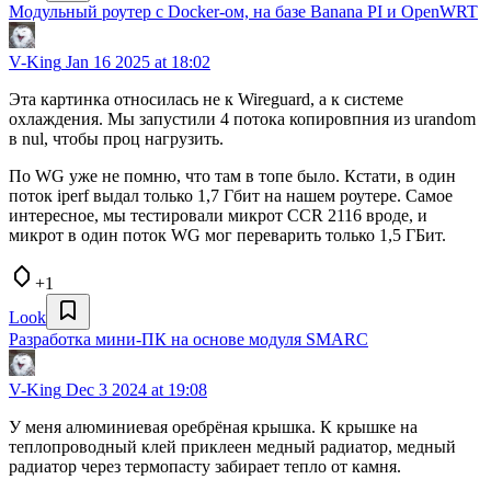
Модульный роутер с Docker-ом, на базе Banana PI и OpenWRT
V-King
Jan 16 2025 at 18:02
Эта картинка относилась не к Wireguard, а к системе
охлаждения. Мы запустили 4 потока копировпния из urandom
в nul, чтобы проц нагрузить.
По WG уже не помню, что там в топе было. Кстати, в один
поток iperf выдал только 1,7 Гбит на нашем роутере. Самое
интересное, мы тестировали микрот CCR 2116 вроде, и
микрот в один поток WG мог переварить только 1,5 ГБит.
+1
Look
Разработка мини-ПК на основе модуля SMARC
V-King
Dec 3 2024 at 19:08
У меня алюминиевая оребрёная крышка. К крышке на
теплопроводный клей приклеен медный радиатор, медный
радиатор через термопасту забирает тепло от камня.