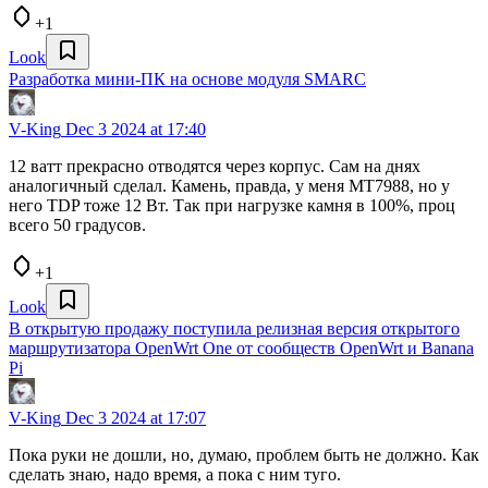
+1
Look
Разработка мини-ПК на основе модуля SMARC
V-King
Dec 3 2024 at 17:40
12 ватт прекрасно отводятся через корпус. Сам на днях
аналогичный сделал. Камень, правда, у меня MT7988, но у
него TDP тоже 12 Вт. Так при нагрузке камня в 100%, проц
всего 50 градусов.
+1
Look
В открытую продажу поступила релизная версия открытого
маршрутизатора OpenWrt One от сообществ OpenWrt и Banana
Pi
V-King
Dec 3 2024 at 17:07
Пока руки не дошли, но, думаю, проблем быть не должно. Как
сделать знаю, надо время, а пока с ним туго.