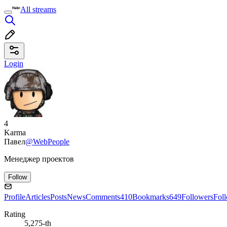
All streams
Login
4
Karma
Павел
@WebPeople
Менеджер проектов
Follow
Profile
Articles
Posts
News
Comments
410
Bookmarks
649
Followers
Fol
Rating
5,275-th