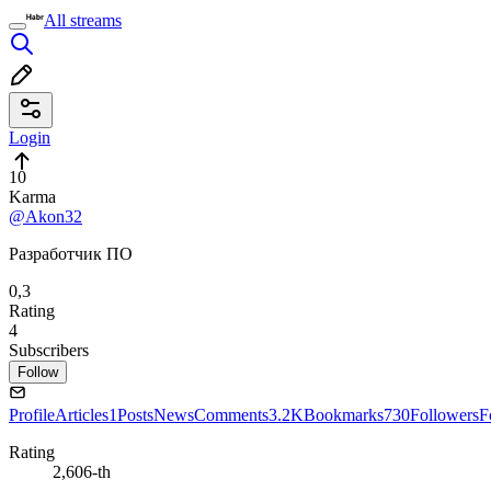
All streams
Login
10
Karma
@Akon32
Разработчик ПО
0,3
Rating
4
Subscribers
Follow
Profile
Articles
1
Posts
News
Comments
3.2K
Bookmarks
730
Followers
F
Rating
2,606-th