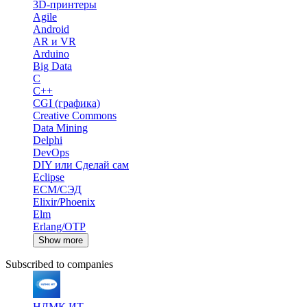
3D-принтеры
Agile
Android
AR и VR
Arduino
Big Data
C
C++
CGI (графика)
Creative Commons
Data Mining
Delphi
DevOps
DIY или Сделай сам
Eclipse
ECM/СЭД
Elixir/Phoenix
Elm
Erlang/OTP
Show more
Subscribed to companies
НЛМК ИТ