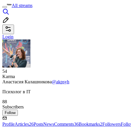
All streams
Login
54
Karma
Анастасия Калашникова
@akpsyh
Психолог в IT
88
Subscribers
Follow
Profile
Articles
26
Posts
News
Comments
36
Bookmarks
2
Followers
Foll