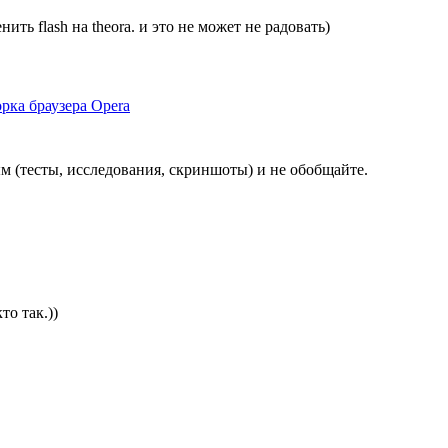
ить flash на theora. и это не может не радовать)
рка браузера Opera
м (тесты, исследования, скриншоты) и не обобщайте.
то так.))