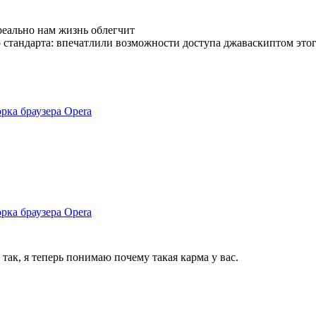
 реально нам жизнь облегчит
го стандарта: впечатлили возможности доступа джаваскиптом это
рка браузера Opera
рка браузера Opera
 так, я теперь понимаю почему такая карма у вас.