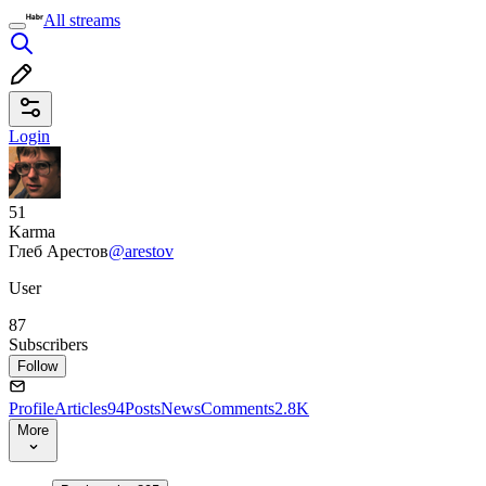
All streams
Login
51
Karma
Глеб Арестов
@arestov
User
87
Subscribers
Follow
Profile
Articles
94
Posts
News
Comments
2.8K
More