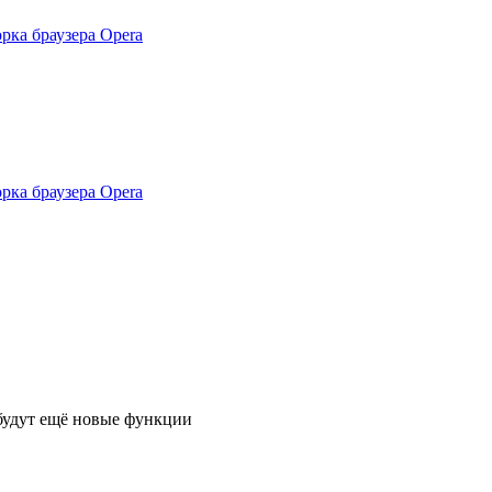
рка браузера Opera
рка браузера Opera
 будут ещё новые функции