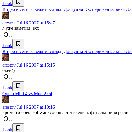
Look
Видео в сети- Свежий взгляд. Доступна Экспериментальная сбо
arestov
Jul 16 2007 at 15:47
я уже заметил..эхх
0
Look
Видео в сети- Свежий взгляд. Доступна Экспериментальная сбо
arestov
Jul 16 2007 at 15:15
окей))
0
Look
Opera Mini 4 vs Mod 2.04
arestov
Jul 16 2007 at 10:16
кроме то opera software сообщает что ещё к финальной верссие
0
Look