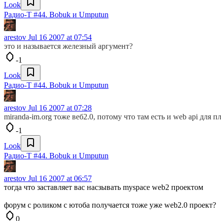
Look
Радио-T #44. Bobuk и Umputun
arestov
Jul 16 2007 at 07:54
это и называется железный аргумент?
-1
Look
Радио-T #44. Bobuk и Umputun
arestov
Jul 16 2007 at 07:28
miranda-im.org тоже веб2.0, потому что там есть и web api для п
-1
Look
Радио-T #44. Bobuk и Umputun
arestov
Jul 16 2007 at 06:57
тогда что заставляет вас насзывать myspace web2 проектом
форум с роликом с ютоба получается тоже уже web2.0 проект?
0