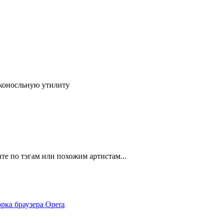
 коносльную утилиту
тите по тэгам или похожим артистам...
рка браузера Opera