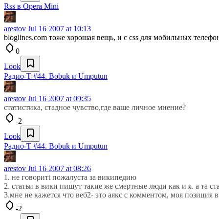
Rss в Opera Mini
arestov
Jul 16 2007 at 10:13
bloglines.com тоже хорошая вещь, и с css для мобильных телефо
0
Look
Радио-T #44. Bobuk и Umputun
arestov
Jul 16 2007 at 09:35
статистика, стадное чувство,где ваше личное мнение?
-2
Look
Радио-T #44. Bobuk и Umputun
arestov
Jul 16 2007 at 08:26
1. не говоритt пожалуста за википедию
2. статьи в вики пишут такие же смертные люди как и я. а та с
3.мне не кажется что веб2- это аякс с комментом, моя позиция 
-2