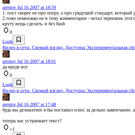
arestov
Jul 16 2007 at 18:59
1. пост скорее не про оперу, а про грядущий стандарт, который
2.тоже немножко не в тему комментария - читал черновик это
круту вещь сделать. и без flash
0
Look
Видео в сети- Свежий взгляд. Доступна Экспериментальная сбо
arestov
Jul 16 2007 at 18:01
да вроде все
0
Look
Видео в сети- Свежий взгляд. Доступна Экспериментальная сбо
arestov
Jul 16 2007 at 17:48
будь вы деликатнее я бы поставил плюс за дельно заменчание. а
теперь вас устраивает текст?
+1