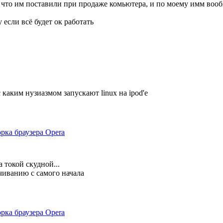
м что им поставили при продаже комьютера, и по моему имм вооб
 если всё будет ок работать
 каким нузиазмом запускают linux на ipod'е
рка браузера Opera
а токой скудной...
ачиванию с самого начала
рка браузера Opera