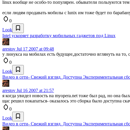
linux вообще не особо-то популярен. обыватели пользуются те
если людям продавать мобилы с lunix им тоже будет по барабану
0
Look
Intel ускоряет разработку мобильных гаджетов под Linux
arestov
Jul 17 2007 at 09:48
у линукса на мобилах есть будущее,достаточно вглянуть на то, с
0
Look
Видео в сети- Свежий взгляд. Доступна Экспериментальная сбо
arestov
Jul 16 2007 at 21:57
я когда увидел новость на myopera.net тоже был рад, но она был
щас решил покапаться- оказалось это сборка было доступна ск
0
Look
Видео в сети- Свежий взгляд. Доступна Экспериментальная сбо