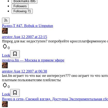
Bookmarks
895
Followers
Following
71
Радио-T #47. Bobuk и Umputun
arestov
Aug 12 2007 at 22:15
ffmpeg для вас недоступен? попробуейте кроссплатформенную
0
Look
moskva.fm — Москва в прямом эфире
arestov
Aug 12 2007 at 06:38
last.fm играет то что вас не интересует??? оно играет то что хо
платным пользователям плейлисты
0
Look
Видео в сети- Свежий взгляд. Доступна Экспериментальная сбо