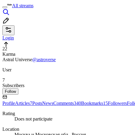
All streams
Login
22
Karma
Astral Universe
@astroverse
User
7
Subscribers
Follow
Profile
Articles
7
Posts
News
Comments
340
Bookmarks
15
Followers
Fol
Rating
Does not participate
Location
Москва и Московская обл., Россия