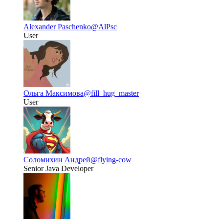
Alexander Paschenko
@AlPsc
User
Ольга Максимова
@fill_hug_master
User
Соломихин Андрей
@flying-cow
Senior Java Developer