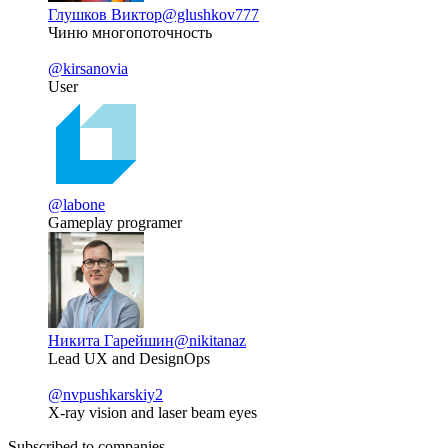
Глушков Виктор
@glushkov777
Чиню многопоточность
@kirsanovia
User
@labone
Gameplay programer
Никита Гарейшин
@nikitanaz
Lead UX and DesignOps
@nvpushkarskiy2
X-ray vision and laser beam eyes
Subscribed to companies