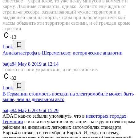
советское = украинское, то уже пачку минусов в коммент и
карму. Двойные стандарты, однако. Хотя что ещё ждать от
страны-агрессора, захватывающий чужие территории и
выдающей свои паспорта, чтобы при наборе критической
массы объявить эти территории своими, и её граждан кроме
агрессии.
-13
Look
Авиакатастрофа в Шереметьево: исторические аналогии
batja84
May 8 2019 at 12:14
Только вот они украинские, а не российские.
-32
Look
В Германии стоимость поездки на электромобиле может быть
выше, чем на дизельном авто
batja84
May 6 2019 at 15:29
ADAC как-то забыли упомянуть, что в
некоторых городах
Германии
с июля вступает в силу запрет на езду по некоторым
районам на дизельных легковых автомобилях стандарта
Евро-4 и ниже, а в сентябре и Евро-5. И, судя по всему,