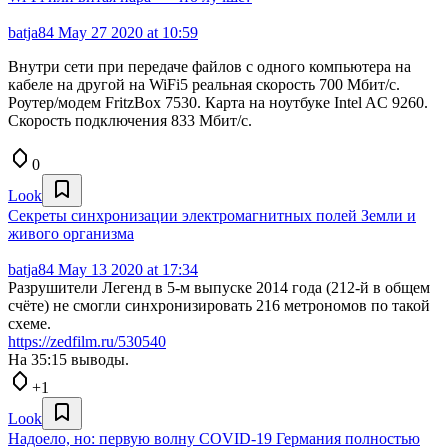
batja84
May 27 2020 at 10:59
Внутри сети при передаче файлов с одного компьютера на
кабеле на другой на WiFi5 реальная скорость 700 Мбит/с.
Роутер/модем FritzBox 7530. Карта на ноутбуке Intel AC 9260.
Скорость подключения 833 Мбит/с.
0
Look
Секреты синхронизации электромагнитных полей Земли и
живого организма
batja84
May 13 2020 at 17:34
Разрушители Легенд в 5-м выпуске 2014 года (212-й в общем
счёте) не смогли синхронизировать 216 метрономов по такой
схеме.
https://zedfilm.ru/530540
На 35:15 выводы.
+1
Look
Надоело, но: первую волну COVID-19 Германия полностью