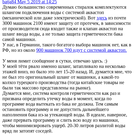
batja84
May 5 2019 at 14:25
Думаю большинство современных стиралок комплектуются
шлангом подключения воды с системой аквастоп
(механической или даже электрической). Вот
здесь
из почти
3000 машинок 2100 имеют защиту от протечек, в зависимости
от производителя сюда входит также и клапан аквастоп на
шланг ввода воды, а не только защита герметичности бака
самой машинки.
У нас, в Германии, такого богатого выбора машинок нет, как в
РФ, но из около
900 машинок 700 идут с системой аквастоп.
У меня лимит сообщение в сутки, отвечаю здесь. :)
У моей тёти рвало именно шланг, затапливало на несколько
этажей вниз, но было это лет 15-20 назад. И, думается мне, что
не был это оригинальный шланг от машинки, а какой-то
колхоз турецкого производства (тогда китайские товары не
были так массово представлены на рынке).
Думается мне, система контроля герметичности как раз и
призвана определить утечку воды в момент, когда по
программе вода вытекать из бака не должна. Тем самым
остановить программу и не допустить дальнейшего
наполнения бака из-за утекающей воды. В идеале, наверное,
даже прервать программу и слить всю воду из машинки,
чтобы минимизировать ущерб. 20-30 литров разлитой воды
вряд ли затопят соседей.