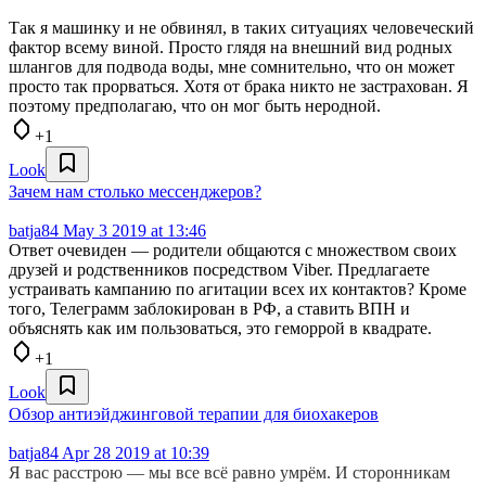
Так я машинку и не обвинял, в таких ситуациях человеческий
фактор всему виной. Просто глядя на внешний вид родных
шлангов для подвода воды, мне сомнительно, что он может
просто так прорваться. Хотя от брака никто не застрахован. Я
поэтому предполагаю, что он мог быть неродной.
+1
Look
Зачем нам столько мессенджеров?
batja84
May 3 2019 at 13:46
Ответ очевиден — родители общаются с множеством своих
друзей и родственников посредством Viber. Предлагаете
устраивать кампанию по агитации всех их контактов? Кроме
того, Телеграмм заблокирован в РФ, а ставить ВПН и
объяснять как им пользоваться, это геморрой в квадрате.
+1
Look
Обзор антиэйджинговой терапии для биохакеров
batja84
Apr 28 2019 at 10:39
Я вас расстрою — мы все всё равно умрём. И сторонникам