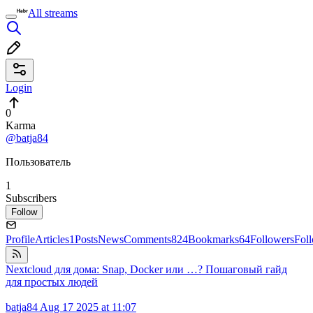
All streams
Login
0
Karma
@batja84
Пользователь
1
Subscribers
Follow
Profile
Articles
1
Posts
News
Comments
824
Bookmarks
64
Followers
Fol
Nextcloud для дома: Snap, Docker или …? Пошаговый гайд
для простых людей
batja84
Aug 17 2025 at 11:07