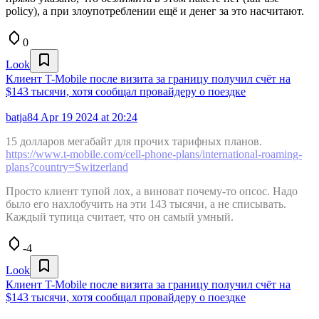
policy), а при злоупотреблении ещё и денег за это насчитают.
0
Look
Клиент T-Mobile после визита за границу получил счёт на
$143 тысячи, хотя сообщал провайдеру о поездке
batja84
Apr 19 2024 at 20:24
15 долларов мегабайт для прочих тарифных планов.
https://www.t-mobile.com/cell-phone-plans/international-roaming-
plans?country=Switzerland
Просто клиент тупой лох, а виноват почему-то опсос. Надо
было его нахлобучить на эти 143 тысячи, а не списывать.
Каждый тупица считает, что он самый умный.
-4
Look
Клиент T-Mobile после визита за границу получил счёт на
$143 тысячи, хотя сообщал провайдеру о поездке