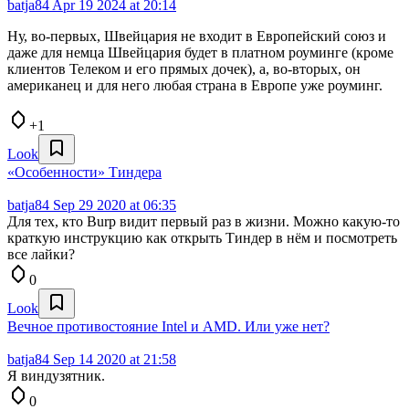
batja84
Apr 19 2024 at 20:14
Ну, во-первых, Швейцария не входит в Европейский союз и
даже для немца Швейцария будет в платном роуминге (кроме
клиентов Телеком и его прямых дочек), а, во-вторых, он
американец и для него любая страна в Европе уже роуминг.
+1
Look
«Особенности» Тиндера
batja84
Sep 29 2020 at 06:35
Для тех, кто Burp видит первый раз в жизни. Можно какую-то
краткую инструкцию как открыть Тиндер в нём и посмотреть
все лайки?
0
Look
Вечное противостояние Intel и AMD. Или уже нет?
batja84
Sep 14 2020 at 21:58
Я виндузятник.
0