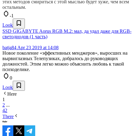
этих методов смириться с этой мыслью будет хуже, чем всем
остальным.
-1
Look
SSD GIGABYTE Aorus RGB M.2: мал, да удал даже для RGB-
светодиодов (1 часть)
batja84
Apr 23 2019 at 14:08
Новое поколение «эффективных менджеров», выросших на
вырвиглазных Телепузиках, добралось до руководящих
должностей. Этим легко можно объяснить любовь к такой
психоделике.
0
Look
Here
1
2
...
42
There