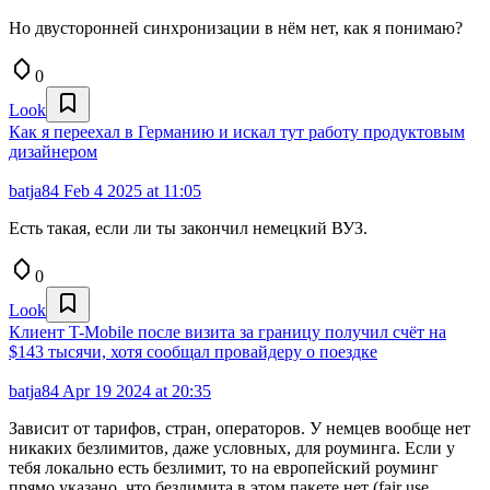
Но двусторонней синхронизации в нём нет, как я понимаю?
0
Look
Как я переехал в Германию и искал тут работу продуктовым
дизайнером
batja84
Feb 4 2025 at 11:05
Есть такая, если ли ты закончил немецкий ВУЗ.
0
Look
Клиент T-Mobile после визита за границу получил счёт на
$143 тысячи, хотя сообщал провайдеру о поездке
batja84
Apr 19 2024 at 20:35
Зависит от тарифов, стран, операторов. У немцев вообще нет
никаких безлимитов, даже условных, для роуминга. Если у
тебя локально есть безлимит, то на европейский роуминг
прямо указано, что безлимита в этом пакете нет (fair use