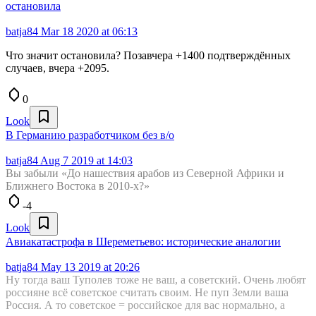
остановила
batja84
Mar 18 2020 at 06:13
Что значит остановила? Позавчера +1400 подтверждённых
случаев, вчера +2095.
0
Look
В Германию разработчиком без в/о
batja84
Aug 7 2019 at 14:03
Вы забыли «До нашествия арабов из Северной Африки и
Ближнего Востока в 2010-х?»
-4
Look
Авиакатастрофа в Шереметьево: исторические аналогии
batja84
May 13 2019 at 20:26
Ну тогда ваш Туполев тоже не ваш, а советский. Очень любят
россияне всё советское считать своим. Не пуп Земли ваша
Россия. А то советское = российское для вас нормально, а